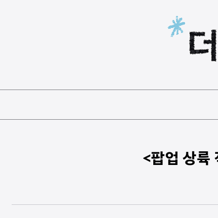
본문 바로가기
<팝업 상륙