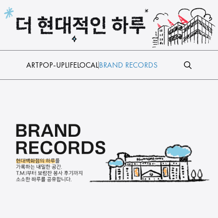
본문 바로가기
ART
POP-UP
LIFE
LOCAL
BRAND RECORDS