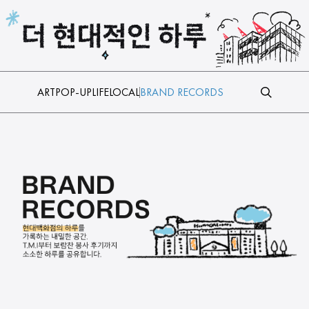
본문 바로가기
ART
POP-UP
LIFE
LOCAL
BRAND RECORDS