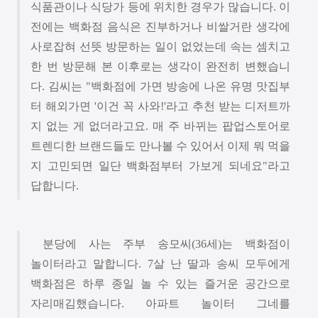
식품관이나 식당가 등에 위치한 경우가 많습니다
.
이
전에는 백화점 음식은 진부하거나 비쌀거란 생각에
사로잡혀 선뜻 방문하는 일이 없었는데 속는 셈치고
한 번 방문해 본 이후로는 생각이 완전히 변했습니
다
.
김씨는
"
백화점에 가면 방송에 나온 유명 맛집부
터 해외가면
'
이건 꼭 사와
!'
라고 추천 받는 디저트까
지 없는 게 없더라고요
.
매 주 바뀌는 팝업스토어로
트렌디한 브랜드들도 만나볼 수 있어서 이제 뭐 먹을
지 고민되면 일단 백화점부터 가보게 되네요
"
라고
답합니다
.
분당에 사는 주부 송모씨
(36
세
)
는 백화점이
놀이터라고 말합니다
. 7
살 난 딸과 송씨 모두에게
백화점은 하루 종일 놀 수 있는 즐거운 공간으로
자리매김했습니다
.
아파트 놀이터 그네를