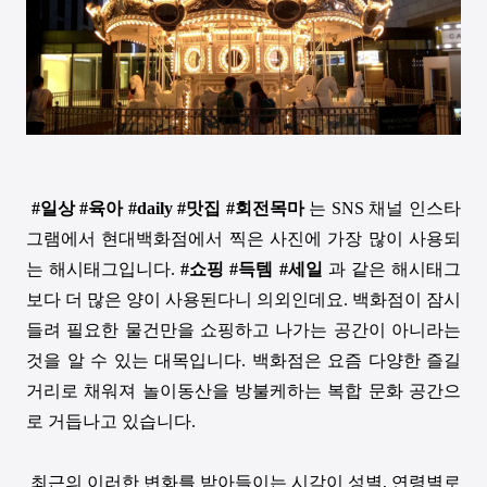
#
일상 #육아 #daily #맛집 #회전목마
는
SNS
채널 인스타
그램에서 현대백화점에서 찍은 사진에 가장 많이 사용되
는 해시태그입니다
.
#
쇼핑
#
득템
#
세일
과 같은 해시태그
보다 더 많은 양이 사용된다니 의외인데요
.
백화점이 잠시
들려 필요한 물건만을 쇼핑하고 나가는 공간이 아니라는
것을 알 수 있는 대목입니다
.
백화점은 요즘 다양한 즐길
거리로 채워져 놀이동산을 방불케하는 복합 문화 공간으
로 거듭나고 있습니다
.
최근의 이러한 변화를 받아들이는 시각이 성별
,
연령별로