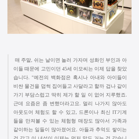
매 주말
,
쉬는 날이면 놀러 가자며 성화인 부인과 아
이들 때문에 고민이던
45
세 이모씨는 이제 답을 찾았
습니다
. "
예전의 백화점은 혹시나 아내와 아이들이
비싼 물건을 덥썩 집어들고 사달라고 할까 겁나 같이
가기 부담스럽고 딱히 제가 할 일 이 없어 지루했죠
.
근데 요즘은 좀 변했더라고요
.
멀리 나가지 않아도
아웃도어 체험도 할 수 있고
,
드론이나 최신
IT
기계
들을 만져볼 수 있는 체험형 매장도 많아서 가족과
같이하는 일들이 많아졌어요
.
아들과 추억도 쌓이는
것 같고 이 녀석이 이제는 먼저 말도 거는 것 같습니