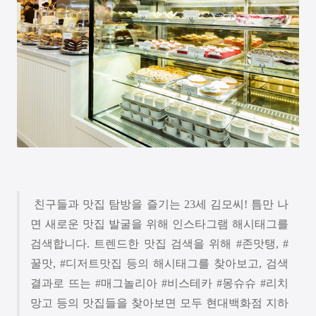
친구들과 맛집 탐방을 즐기는
23
세 김모씨
!
틈만 나
면 새로운 맛집 발굴을 위해 인스타그램 해시태그를
검색합니다
.
트렌드한 맛집 검색을 위해
#
존맛탱
, #
꿀맛
, #
디저트맛집 등의 해시태그를 찾아보고
,
검색
결과로 뜨는
#
매그놀리아
#
비스테카
#
몽슈슈
#
리치
망고 등의 맛집들을 찾아보면 모두 현대백화점 지하