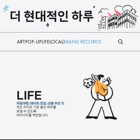
본문 바로가기
ART
POP-UP
LIFE
LOCAL
BRAND RECORDS