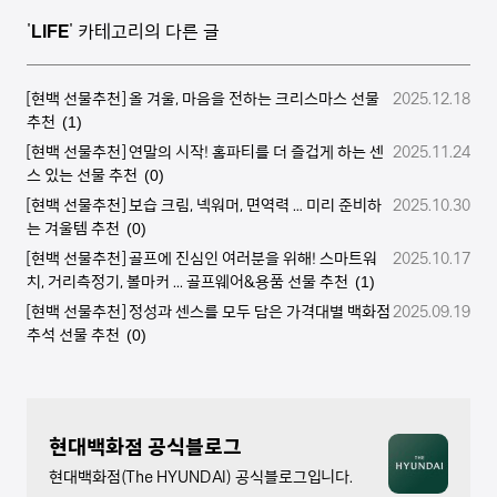
'
LIFE
' 카테고리의 다른 글
[현백 선물추천] 올 겨울, 마음을 전하는 크리스마스 선물
2025.12.18
추천
(1)
[현백 선물추천] 연말의 시작! 홈파티를 더 즐겁게 하는 센
2025.11.24
스 있는 선물 추천
(0)
[현백 선물추천] 보습 크림, 넥워머, 면역력 … 미리 준비하
2025.10.30
는 겨울템 추천
(0)
[현백 선물추천] 골프에 진심인 여러분을 위해! 스마트워
2025.10.17
치, 거리측정기, 볼마커 ... 골프웨어&용품 선물 추천
(1)
[현백 선물추천] 정성과 센스를 모두 담은 가격대별 백화점
2025.09.19
추석 선물 추천
(0)
현대백화점 공식블로그
현대백화점(The HYUNDAI) 공식블로그입니다.