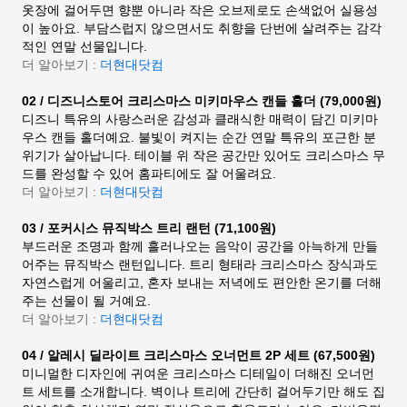
옷장에 걸어두면 향뿐 아니라 작은 오브제로도 손색없어 실용성
이 높아요. 부담스럽지 않으면서도 취향을 단번에 살려주는 감각
적인 연말 선물입니다.
더 알아보기 :
더현대닷컴
02 / 디즈니스토어 크리스마스 미키마우스 캔들 홀더 (79,000원)
디즈니 특유의 사랑스러운 감성과 클래식한 매력이 담긴 미키마
우스 캔들 홀더예요. 불빛이 켜지는 순간 연말 특유의 포근한 분
위기가 살아납니다. 테이블 위 작은 공간만 있어도 크리스마스 무
드를 완성할 수 있어 홈파티에도 잘 어울려요.
더 알아보기 :
더현대닷컴
03 / 포커시스 뮤직박스 트리 랜턴 (71,100원)
부드러운 조명과 함께 흘러나오는 음악이 공간을 아늑하게 만들
어주는 뮤직박스 랜턴입니다. 트리 형태라 크리스마스 장식과도
자연스럽게 어울리고, 혼자 보내는 저녁에도 편안한 온기를 더해
주는 선물이 될 거예요.
더 알아보기 :
더현대닷컴
04 / 알레시 딜라이트 크리스마스 오너먼트 2P 세트 (67,500원)
미니멀한 디자인에 귀여운 크리스마스 디테일이 더해진 오너먼
트 세트를 소개합니다. 벽이나 트리에 간단히 걸어두기만 해도 집