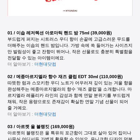
01 / 이솝 레저렉션 아로마틱 핸드 밤 75ml (39,000원)
부드럽게 퍼지는 시트러스 우디 향이 손끝에 고급스러운 무드를
더해주는 이솝의 핸드 밤입니다. 가방 속에 쏙 들어가는 사이즈지
만 발림성이 좋고 잔향이 뛰어나, 작은 선물로도 충분히 특별함을
전달할 수 있는 아이템이에요.
더 알아보기 :
더현대닷컴
02 / 메종마르지엘라 향수 재즈 클럽 EDT 30ml (110,000원)
따뜻한 럼과 스모키한 우디 노트가 어우러져 깊이 있는 겨울 향을
완성해주는 메종마르지엘라의 향수 ‘재즈 클럽’을 소개합니다. 마
르지엘라 레플리카 라인의 감성과 함께 연말 분위기를 부드럽게
채워, 작은 용량으로도 존재감이 확실한 연말 기념 선물이 되어
줄 거예요.
더 알아보기 :
더현대닷컴
03 / 아르켓 울 블랭킷 (169,000원)
아르켓의 블랭킷은 울 특유의 포근함이 그대로 살아 있어 집이나
사무실 어디서든 가볍게 활용할 수 있어요. 유니크한 디자인 덕분