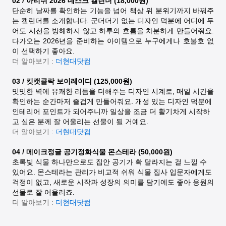
02 / 아티쉬 2026 데스크 캘린더 (18,000원)
단순히 날짜를 확인하는 기능을 넘어 책상 위 분위기까지 바꿔주
는 캘린더를 소개합니다. 군더더기 없는 디자인 덕분에 어디에 두
어도 시선을 방해하지 않고 하루의 흐름을 차분하게 만들어줘요.
다가오는 2026년을 준비하는 아이템으로 누구에게나 호불호 없
이 선택하기 좋아요.
더 알아보기 :
더현대닷컴
03 / 킷캣클락 보이레이디 (125,000원)
밋밋한 벽에 유쾌한 리듬을 더해주는 디자인 시계로, 매일 시간을
확인하는 순간마저 즐겁게 만들어줘요. 개성 있는 디자인 덕분에
인테리어 포인트가 되어주니까 일상을 조금 더 활기차게 시작하
고 싶은 분께 잘 어울리는 선물이 될 거예요.
더 알아보기 :
더현대닷컴
04 / 메이크정글 공기정화식물 몬스테라 (50,000원)
초록빛 식물 하나만으로도 집안 공기가 확 달라지는 걸 느낄 수
있어요. 몬스테라는 관리가 비교적 쉬워 식물 집사 입문자에게도
걱정이 없고, 새로운 시작과 성장의 의미를 담기에도 좋아 응원의
선물로 잘 어울리죠.
더 알아보기 :
더현대닷컴