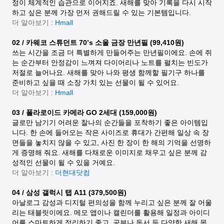
정이 체계적인 습관으로 이어지죠. 새해를 맞아 기록을 다시 시작
하고 싶은 분께 가장 먼저 권해드릴 수 있는 기본템입니다.
더 알아보기 :
Hmall
02 / 카웨코 스튜던트 70’s 소울 금장 만년필 (99,410원)
쓰는 시간을 조금 더 특별하게 만들어주는 만년필이에요. 손에 쥐
는 순간부터 안정감이 느껴져 다이어리나 노트를 펼치는 빈도가
저절로 늘어나요. 새해를 맞아 나와 평생 함께할 필기구 하나를
준비하고 싶을 때 소장 가치 있는 선물이 될 수 있어요.
더 알아보기 :
Hmall
03 / 폴라로이드 카메라 GO 2세대 (159,000원)
글로만 남기기 어려운 찰나의 순간들을 포착하기 좋은 아이템입
니다. 한 손에 들어오는 작은 사이즈로 휴대가 간편해 일상 속 장
면들을 놓치지 않을 수 있고, 사진 한 장이 한 해의 기억을 선명하
게 증명해 줘요. 새해를 다채로운 이미지로 채우고 싶은 분께 감
성적인 선물이 될 수 있을 거예요.
더 알아보기 :
더현대닷컴
04 / 삼성 갤럭시 탭 A11 (379,500원)
아날로그 감성과 디지털 편의성을 함께 누리고 싶은 분께 잘 어울
리는 태블릿이에요. 메모 앱이나 캘린더를 활용해 일정과 아이디
어를 스마트하게 정리하기 좋고, 공부나 독서 등 다양한 새해 목