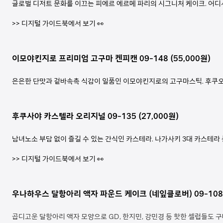
글로벌 디저트 문화를 이끄는 피에르 에르메 파리의 시그니처 케이크. 어디
>> 디지털 가이드북에서 보기 👀
이모야킨지로 프리미엄 고구마 켄피캔 09-148 (55,000원)
은은한 단맛과 겉바속촉 식감이 일품인 이모야킨지로의 고구마스틱. 후쿠오
후쿠사야 카스텔라 오리지널 09-135 (27,000원)
남녀노소 부담 없이 즐길 수 있는 간식인 카스테라. 나가사키 3대 카스테라
>> 디지털 가이드북에서 보기
👀
우나하우스 달항아리 액자 파운드 케이크 (네잎클로버) 09-108 (
곱디고운 달항아리 액자 모양으로 GD, 한지민, 강민경 등 핫한 셀럽들도