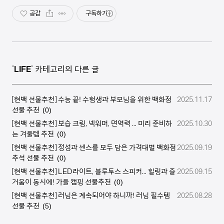
공감
구독하기
'
LIFE
' 카테고리의 다른 글
[현백 선물추천] 수능 끝! 수험생과 부모님을 위한 백화점
2025.11.17
선물 추천
(0)
[현백 선물추천] 보습 크림, 넥워머, 면역력 … 미리 준비하
2025.10.30
는 겨울템 추천
(0)
[현백 선물추천] 정성과 센스를 모두 담은 가격대별 백화점
2025.09.19
추석 선물 추천
(0)
[현백 선물추천] LED라이트, 블루투스 스피커… 힐링과 즐
2025.09.15
거움이 동시에! 가을 캠핑 선물추천
(0)
[현백 선물추천] 러닝은 계속되어야 하니까! 러닝 필수템
2025.08.28
선물 추천
(5)