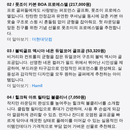
02 / 풋조이 카본 BOA 프로에스엘 (217,000원)
프로 골퍼들에게도 사랑받는 퍼포먼스 골프화, 풋조이 프로에스
엘입니다. 탄탄한 안정감과 유연한 쿠셔닝을 동시에 갖춘 카본 아
웃솔 구조로 스윙 시 흔들림 없이 균형을 잡아줘요. 첫 라운딩을
앞둔 친구를 위한 기념 선물로 풋조이의 프로에스엘을 추천합니
다.
더 알아보기 :
더현대닷컴
03 / 볼빅골프 엑시아 네온 듀얼코어 골프공 (53,320원)
비거리와 컨트롤의 균형을 잡은 듀얼코어 구조의 볼빅 엑시아 골
프공입니다. 선명한 네온 컬러가 필드 위에서 뛰어난 시인성을 제
공하며, 부드러운 타구감으로 안정적인 퍼포먼스를 완성해요. 실
용성과 감각적인 디자인을 모두 원하는 골퍼에게 추천하는 아이
템입니다.
더 알아보기 :
Hamll
04 / 힐크릭 아트 릴타입 볼클리너 (7,050원)
작지만 라운딩의 완성도를 높여주는 힐크릭 볼클리너를 소개합
니다. 클립형 릴타입으로 휴대가 간편하며, 사용 후 손쉽게 되감
아 깔끔하게 관리할 수 있죠. 먼지나 잔디로 오염된 골프공을 빠
르게 닦아내 깨끗한 상태로 플레이를 이어갈 수 있는 실용적인 아
이템인데다가 가격적으로 부담 없어 가벼운 선물로 추천해요.