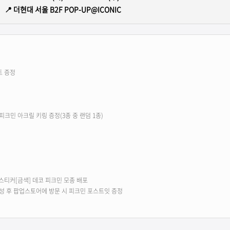
📍 더현대 서울 B2F POP-UP@ICONIC
트 증정
, 피크민 아크릴 키링 증정(3종 중 랜덤 1종)
물 스티커[금색] 데코 피크민 모종 배포
성 후 팝업스토어에 방문 시 피크민 포스트잇 증정