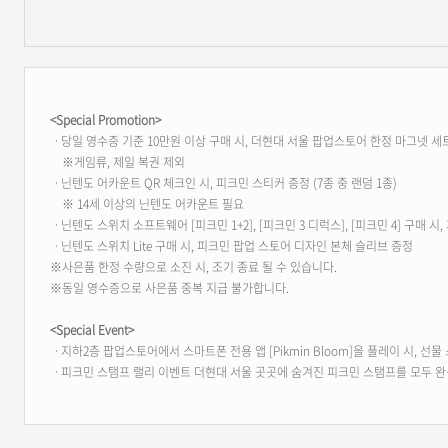
<Special Promotion>
ㆍ당일 영수증 기준 10만원 이상 구매 시, 더현대 서울 팝업스토어 한정 마그넷 세
※게임류, 제일 복권 제외
ㆍ닌텐도 어카운트 QR 체크인 시, 피크민 스티커 증정 (7종 중 랜덤 1종)
※ 14세 이상의 닌텐도 어카운트 필요
ㆍ닌텐도 스위치 소프트웨어 [피크민 1+2], [피크민 3 디럭스], [피크민 4] 구매 시
ㆍ닌텐도 스위치 Lite 구매 시, 피크민 팝업 스토어 디자인 본체 슬리브 증정
※사은품 한정 수량으로 소진 시, 조기 종료 될 수 있습니다.
※동일 영수증으로 사은품 중복 지급 불가합니다.
<Special Event>
ㆍ지하2층 팝업스토어에서 스마트폰 전용 앱 [Pikmin Bloom]을 플레이 시, 선
ㆍ피크민 스탬프 랠리 이벤트 더현대 서울 곳곳에 숨겨진 피크민 스탬프를 모두 완