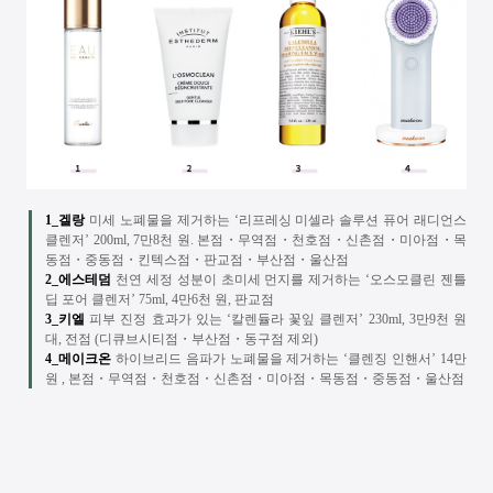
1_겔랑
미세 노폐물을 제거하는 ‘리프레싱 미셀라 솔루션 퓨어 래디언스
클렌저’ 200ml, 7만8천 원. 본점
・무역점・천호점・신촌점・미아점・목
동점・중동점・킨텍스점・판교점・부산점・
울산점
2_에스테덤
천연 세정 성분이 초미세 먼지를 제거하는
‘오스모클린 젠틀
딥 포어 클렌저’
75ml, 4
만
6
천 원
,
판교점
3_키엘
피부 진정 효과가 있는 ‘칼렌듈라 꽃잎
클렌저’
230ml, 3
만
9
천 원
대
,
전점
(
디큐브시티점
・부산점・
동구점
제외
)
4_메이크온
하이브리드 음파가 노폐물을 제거하는 ‘클렌징 인핸서’
14
만
원
,
본점
・무역점・천호점・신촌점・미아점・목동점・중동점・울산점