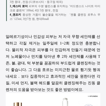
3천 원대 , 전점 (디큐브시티
・
동구점 제외)
3_에스티 로더
피부의 수분 밸런스를 유지하는
‘어드밴스드 나이트 마이
크로 클렌저’
100ml, 4
만
5
천 원대
,
전점
4_겐조키
풍성한 거품이
불순물을 제거하는
‘젠틀 클렌징 로투스 무
스’
125ml, 3
만
7
천 원
,
현대
Hmall
알레르기성이나 민감성 피부는 저 자극 무향 세안제를 선
택하고 각질 제거는 일주일에
1~2
회 정도면 충분합니
다
.
물리적 자극은 피부를 더 민감하게 만들기 때문에 먼
저 노폐물이나 먼지를 닦아낸 후
2
차 세안제를 사용해
T
존
,
볼
,
광대
,
턱 부분을 꼼꼼하되 부드럽게 클렌징하는 것
이 좋습니다
.
그 다음 흐르는 미지근한 물로 튕기듯 헹궈
내세요
.
보다
집중적이고 효과적인 세안을 원한다면 각
질
,
미세 먼지
,
블랙 헤드를 말끔히 클렌징해주는 진동 클
렌저의 도움을 받아보는 것도 좋은 방법이에요
.