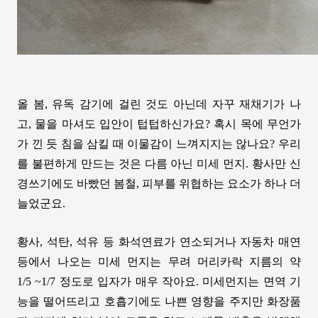
올 봄
,
유독 감기에 걸린 것도 아닌데 자꾸 재채기가 나
고
,
물을 마셔도 입안이 텁텁하신가요
?
혹시 목에 무언가
가 낀 듯 침을 삼킬 때 이물감이 느껴지지는 않나요
?
우리
를 불편하게 만드는 것은 다름 아닌 미세 먼지
.
황사만 신
경쓰기에도 바빴던 봄철
,
피부를 위협하는 요소가 하나 더
늘었군요
.
황사
,
석탄
,
석유 등 화석연료가 연소되거나 자동차 매연
등에서 나오는 미세 먼지는 무려 머리카락 지름의 약
1/5
~1/7
정도로 입자가 매우 작아요
.
미세먼지는 면역 기
능을 떨어뜨리고 호흡기에도 나쁜 영향을 주지만 화장품