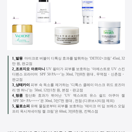
1_발몽
마이크로 버블이 디톡싱 효과를 발휘하는
‘
DETO2
×크림’
45ml, 32
만 원
,
판교점
2_조르지오 아르마니
UV
필터가 피부를 보호하는 ‘마에스트로 UV 스킨
디펜스 프라이머 SPF 50 PA++’는 30ml, 7만8천 원대 , 무역점
・신촌점・
판교점
3_샹테카이
피부 속 독소를 제거하는 ‘디톡스 클레이 마스크 위드 로즈마
리
앤 허니’는
50ml, 12
만
1
천 원
,
본점
・판교점
4_랑콤
항산화 효과가 뛰어난 ‘
UV
엑스퍼트 유스 쉴드
아쿠아 젤
SPF 50+ PA++++
’은
30ml, 5
만
7
천 원대
,
전점
(
디큐브시티점 제외
)
5_필로소피
유해 물질로부터 피부를 보호하는 ‘테이크 어 딥 브레스 오일
프리
옥시져네이팅
젤
크림’은
60ml, 3
만
8
천원
,
킨텍스점