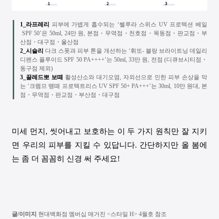
1_라프레리
피부에 가볍게 흡수되는
‘쎌루라 스위스
UV
프로텍션 베일
SPF 50
’은
50ml, 24
만 원
,
본점
・무역점・천호점・목동점・판교점・부
산점・대구점・울산점
2_시슬리
다크 스폿과 피부 톤을 개선하는
‘휘또
-
블랑 브라이트닝 데일리
디펜스 플루이드
SPF 50 PA++++
’는
50ml, 33
만 원
,
전점
(
디큐브시티점
・
동구점
제외
)
3_끌레드뽀
보떼
활성산소와 대기오염
,
자외선으로 인한 피부 손상을 막
는
‘크렘므 뗑떼 프로텍트리스
UV SPF 50+ PA+++
’는
30ml, 10
만 원대
,
본
점
・무역점・판교점・부산점・대구점
미세 먼지
,
씻어내고 보호하는 이 두 가지 원칙만 잘 지키
면 우리의 피부를 지킬 수 있답니다
.
간단하지만 올 봄에
는 좀 더 꼼꼼히 신경 써 주세요!
글/이미지
현대백화점 멤버십 매거진
<
스타일
H> 4
월호 참조