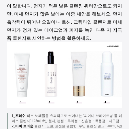
아 말합니다
.
먼지가 적은 날은 클렌징 워터만으로도 되지
만
,
미세 먼지가 많은 날에는 이중 세안을 해보세요
.
먼지
흡착력이 뛰어난 오일이나 로션
,
크림타입 클렌저로 미세
먼지가 엉겨 있는 메이크업과 피지를 녹인 다음 저 자극
폼 클렌저로 세안하는 방법을 활용하세요
.
1_프레쉬
피부 노폐물을 효과적으로 씻어내는
‘피어니 브라이트닝 폼 페
이스 클렌저’
125ml, 6
만 원대
,
본점
・무역점・신촌점・목동점・대구점
2_바비 브라운
클렌저, 오일, 로션을 결합한 ‘수딩 클렌징 밀크’ 200ml, 6만