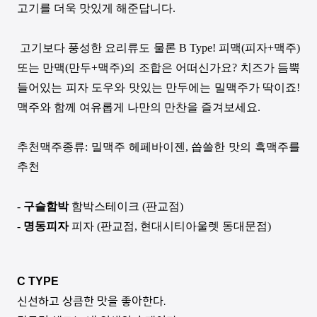
고기를 더욱 맛있게 해준답니다
.
고기보다 풍성한 요리류도 물론
B Type!
피맥
(
피자
+
맥주
)
또는 만맥
(
만두
+
맥주
)
의 조합은 어떠신가요
?
치즈가 듬뿍
들어있는 피자 도우와 맛있는 만두에는 밀맥주가 딱이죠
!
맥주와 함께 여유롭게 나만의 만찬을 즐겨보세요
.
추천맥주종류
:
밀맥주 헤페바이젠
,
씁쓸한 맛의 흑맥주를
추천
-
구슬함박
함박스테이크
(
판교점
)
-
명동피자
피자
(
판교점
,
현대시티아울렛 동대문점
)
C TYPE
신선하고 상큼한 맛을 좋아한다
.