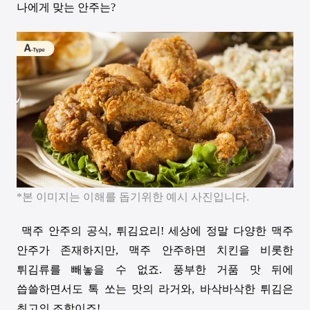
나에게 맞는 안주는
?
*
본 이미지는 이해를 돕기위한 예시 사진입니다.
맥주 안주의 공식
,
튀김요리
!
세상에 정말 다양한 맥주
안주가 존재하지만
,
맥주 안주하면 치킨을 비롯한
튀김류를 빼놓을 수 없죠
.
풍부한 거품 맛 뒤에
씁쓸하면서도 톡 쏘는 맛의 라거와
,
바삭바삭한 튀김은
최고의 조합이죠
!