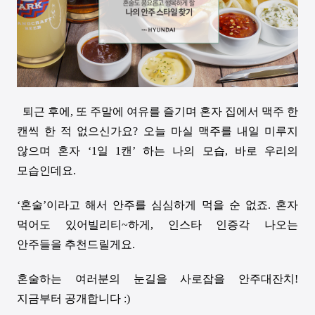
퇴근 후에
,
또 주말에 여유를 즐기며 혼자 집에서 맥주 한
캔씩 한 적 없으신가요
?
오늘 마실 맥주를 내일 미루지
않으며 혼자
‘1
일
1
캔
’
하는 나의 모습
,
바로 우리의
모습인데요
.
‘
혼술
’
이라고 해서 안주를 심심하게 먹을 순 없죠
.
혼자
먹어도 있어빌리티
~
하게
,
인스타 인증각 나오는
안주들을 추천드릴게요
.
혼술하는 여러분의 눈길을 사로잡을 안주대잔치
!
지금부터 공개합니다 :)