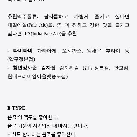
추천맥주종류
:
쌉싸름하고 가볍게 즐기고 싶다면
페일에일
(Pale Ale)
을
,
좀 더 진하고 강한 맛을 즐기고
싶다면
IPA(India Pale Ale)
을 추천
-
타비타비
가라아게
,
꼬치까스
,
왕새우 후라이 등
(
압구정본점
)
-
청년장사꾼 감자집
감자튀김
(
압구정본점
,
판교점
,
현대프리미엄아울렛송도점
)
B TYPE
쓴 맛의 맥주를 좋아한다
.
술은 기분이 저기압일 때 마시는 편이다
.
식사도 함께하는 음주를 좋아한다
.