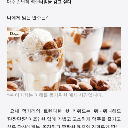
아주 간단히 맥주타임을 갖고 싶다
.
나에게 맞는 안주는
?
*
본 이미지는 이해를 돕기위한 예시 사진입니다.
요새 먹거리의 트렌디한 핫 키워드는 뭐니뭐니해도
'
단짠단짠
'
이죠
?
한 입에 가볍고 고소하게 맥주를 즐기고
싶은 당신에게는
,
쫄깃하고 짭짤한 육포와 견과류가 딱
!