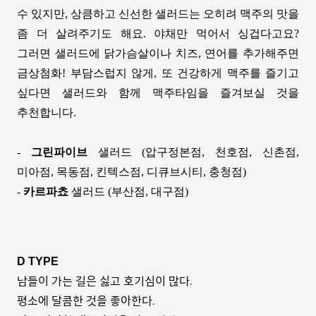
수 있지만
,
상큼하고 신선한 샐러드는 오히려 맥주의 맛을
좀 더 살려주기도 해요
.
야채만 먹어서 싱겁다고요
?
그러면 샐러드에 닭가슴살이나 치즈
,
연어를 추가해주면
금상첨화
!
부담스럽지 않게
,
또 건강하게 맥주를 즐기고
싶다면 샐러드와 함께 맥주타임을 즐겨보실 것을
추천합니다
.
-
그린파이브
샐러드
(
압구정본점
,
천호점
,
신촌점
,
미아점
,
목동점
,
킨텍스점
,
디큐브시티
,
충청점
)
-
카르파쵸
샐러드
(
부산점
,
대구점
)
D TYPE
남들이 가는 길은 싫고 호기심이 많다
.
평소에 달콤한 것을 좋아한다
.