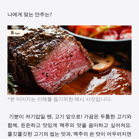
나에게 맞는 안주는
?
*
본 이미지는 이해를 돕기위한 예시 사진입니다.
기분이 저기압일 땐
,
고기 앞으로
!
가끔은 두툼한 고기와
함께
,
든든하고 맛있게 맥주의 맛을 음미하고 싶어져요
.
쫄깃쫄깃한 고기의 씹는 맛과
,
맥주의 쓴 맛이 어우러지면