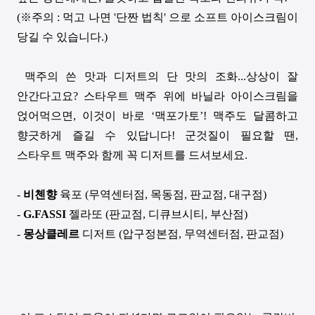
(
※주의
:
먹고 나면
'
단짠 법칙
'
으로 소프트 아이스크림이
당길 수 있습니다
.)
맥주의 쓴 맛과 디저트의 단 맛의 조화
...
상상이 잘
안간다고요
?
스타우트 맥주 위에 바닐라 아이스크림을
얹어먹으면
,
이것이 바로
‘
맥포가토
’!
맥주도 달콤하고
향긋하게 즐길 수 있답니다
!
군것질이 필요할 땐
,
스타우트 맥주와 함께 꼭 디저트를 드셔보세요
.
-
비첸향
육포
(
무역센터점
,
목동점
,
판교점
,
대구점
)
-
G.FASSI
젤라또
(
판교점
,
디큐브시티
,
부산점
)
-
몽상클레르
디저트
(
압구정본점
,
무역센터점
,
판교점
)