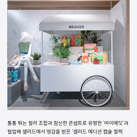
통통 튀는 컬러 조합과 참신한 콘셉트로 유명한 '바이에딧'과
협업해 샐러드에서 영감을 받은 '샐러드 에디션 캡슐 컬렉