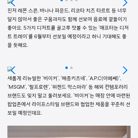
진저 레몬 스콘, 바나나 파운드, 리코타 치즈 타르트 등 너무
달지 않아서 좋은 구움과자도 함께 선보여 음료에 곁들이기
좋아요. 5가지 디저트를 골고루 맛볼 수 있는 '애프터눈 디저
트 트레이'를 6월부터 선보일 예정이라고 하니 기대해도 좋
을 듯해요.
새롭게 리뉴얼한 '비이커', '메종키츠네', 'A.P.C(아페쎄)',
'MSGM', '랄프로렌', '위켄드 막스마라' 등 해외 컨템포러리
브랜드도 잊지 말고 둘러보세요. '비이커'는 매장 안에 마련된
팝업존에서 라이프스타일 브랜드와 협업한 제품을 꾸준히 선
보일 예정인데요.