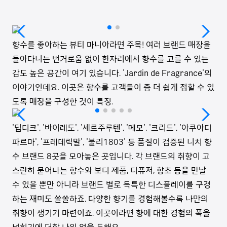
향수를 좋아하는 뷰티 마니아라면 주목! 여러 브랜드 매장을
돌아다니는 번거로움 없이 한자리에서 향수를 고를 수 있는
감도 높은 공간이 여기 있습니다. 'Jardin de Fragrance'의
이야기인데요. 이곳은 향수를 고객들이 좀 더 쉽게 접할 수 있
도록 매장을 구성한 것이 특징.
'딥디크', '바이레도', '세르주루텐', '메모', '크리드', '아쿠아디
파르마', '프레데릭말', '불리1803' 등 품질이 검증된 니치 향
수 브랜드 8곳을 모아놓은 곳입니다. 각 브랜드의 취향이 고
스란히 묻어나는 향수와 보디 제품, 디퓨저, 향초 등을 만날
수 있을 뿐만 아니라 브랜드 별로 독특한 디스플레이를 구경
하는 재미도 쏠쏠하죠. 다양한 향기를 경험해볼수록 나만의
취향이 생기기 마련이죠. 이곳이라면 향에 대한 경험의 폭을