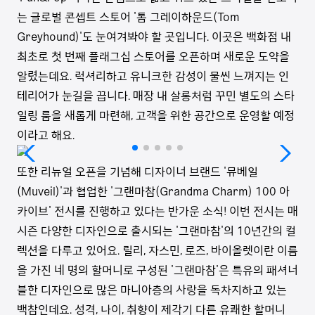
는 글로벌 콘셉트 스토어 '톰 그레이하운드(Tom
Greyhound)'도 눈여겨봐야 할 곳입니다. 이곳은 백화점 내
최초로 첫 번째 플래그십 스토어를 오픈하며 새로운 도약을
알렸는데요. 럭셔리하고 유니크한 감성이 물씬 느껴지는 인
테리어가 눈길을 끕니다. 매장 내 살롱처럼 꾸민 별도의 스타
일링 룸을 새롭게 마련해, 고객을 위한 공간으로 운영할 예정
이라고 해요.
또한 리뉴얼 오픈을 기념해 디자이너 브랜드 '뮤베일
(Muveil)'과 협업한 '그랜마참(Grandma Charm) 100 아
카이브' 전시를 진행하고 있다는 반가운 소식! 이번 전시는 매
시즌 다양한 디자인으로 출시되는 '그랜마참'의 10년간의 컬
렉션을 다루고 있어요. 릴리, 자스민, 로즈, 바이올렛이란 이름
을 가진 네 명의 할머니로 구성된 '그랜마참'은 특유의 패셔너
블한 디자인으로 많은 마니아층의 사랑을 독차지하고 있는
백참인데요. 성격, 나이, 취향이 제각기 다른 유쾌한 할머니