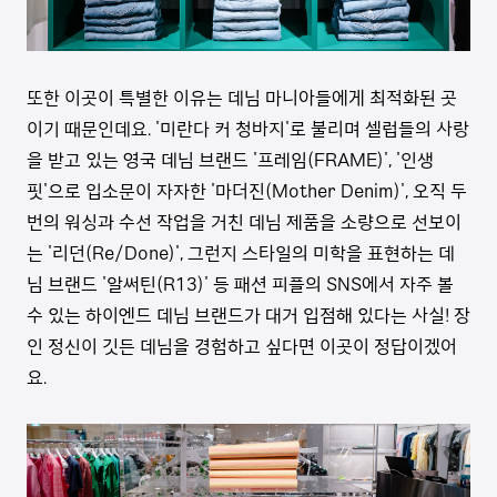
또한 이곳이 특별한 이유는 데님 마니아들에게 최적화된 곳
이기 때문인데요. '미란다 커 청바지'로 불리며 셀럽들의 사랑
을 받고 있는 영국 데님 브랜드 '프레임(FRAME)', '인생
핏'으로 입소문이 자자한 '마더진(Mother Denim)', 오직 두
번의 워싱과 수선 작업을 거친 데님 제품을 소량으로 선보이
는 '리던(Re/Done)', 그런지 스타일의 미학을 표현하는 데
님 브랜드 '알써틴(R13)' 등 패션 피플의 SNS에서 자주 볼
수 있는 하이엔드 데님 브랜드가 대거 입점해 있다는 사실! 장
인 정신이 깃든 데님을 경험하고 싶다면 이곳이 정답이겠어
요.