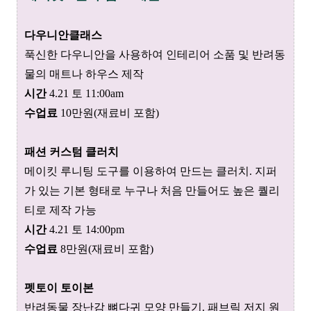
다우니안클래스
푹신
한 다우니안을 사용하여 인테리어 소품 및 반려동
물의 매트나 하우스 제작
시간
4.21 토 11:00am
수업료
10만
원(
재료비 포함
)
패션 커스텀 클러치
메이킷 루니팅 도구를 이용하여 만드는 클러치. 지퍼
가 있는 기본 형태로 누구나 처음 만들어도 높은 퀄리
티로 제작 가능
시간
4.21 토 14:00pm
수업료
8만원(
재료비 포함
)
펫토이 토이본
반려동물 장난감 뼈다귀 모양 만들기. 패브릭 저지 원