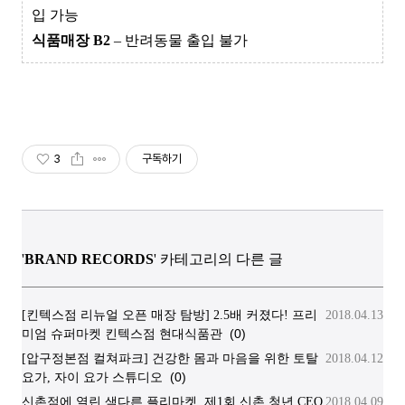
입 가능
식품매장 B2
– 반려동물 출입 불가
3
구독하기
'
BRAND RECORDS
' 카테고리의 다른 글
[킨텍스점 리뉴얼 오픈 매장 탐방] 2.5배 커졌다! 프리
2018.04.13
(0)
미엄 슈퍼마켓 킨텍스점 현대식품관
[압구정본점 컬쳐파크] 건강한 몸과 마음을 위한 토탈
2018.04.12
(0)
요가, 자이 요가 스튜디오
신촌점에 열린 색다른 플리마켓, 제1회 신촌 청년 CEO
2018.04.09