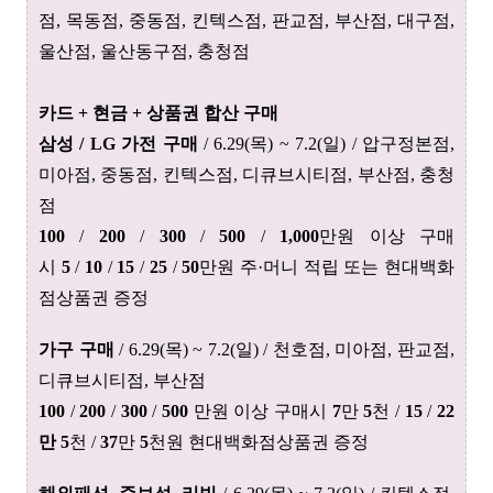
점,
목동점, 중동점
, 킨텍스점
, 판교점,
부산점, 대구점
,
울산점
, 울산동구점
, 충청점
카드 + 현금 + 상품권 합산 구매
삼성 / LG 가전 구매
/
6.29(목) ~ 7.2(일) / 압구정본점,
미아점, 중동점,
킨텍스점, 디큐브시티점
, 부산점
, 충청
점
100
/
200
/
300
/
500
/
1,000
만원 이상 구매
시
5
/
10
/
15
/
25
/
50
만원 주·머니 적립 또는 현대백화
점상품권 증정
가구 구매
/
6.29(목) ~ 7.2(일) / 천호점, 미아점
, 판교점
,
디큐브시티점
, 부산점
100
/
200
/
300
/
500
만원 이상 구매시
7
만
5
천
/
15
/
22
만
5
천
/
37
만
5
천
원 현대백화점상품권 증정