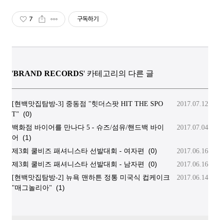
7
구독하기
'
BRAND RECORDS
' 카테고리의 다른 글
[현백맛집탐방-3] 중동점 "힛더스팟 HIT THE SPO
2017.07.12
(0)
T"
백화점 바이어를 만나다 5 - 슈즈/섬유/핸드백 바이
2017.07.04
(1)
어
(0)
제3회 쿨비즈 패셔니스타 선발대회 - 여자편
2017.06.16
(0)
제3회 쿨비즈 패셔니스타 선발대회 - 남자편
2017.06.16
[현백맛집탐방-2] 뉴욕 맨하튼 정통 미국식 컵케이크
2017.06.14
(1)
"매그놀리아"