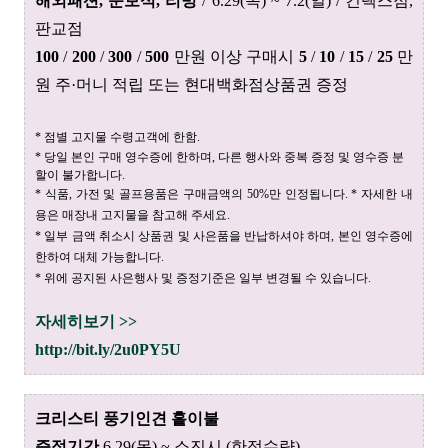
해외패션, 준보석, 리빙
/
6.29(목) ~ 7.2(일) /
킨텍스점
,
판교점
100
/
200
/
300
/
500
만원 이상 구매시
5
/
10
/
15
/
25
만
원 주·머니 적립 또는 현대백화점상품권 증정
* 점별 고지물 수령고객에 한함.
* 당일 본인 구매 영수증에 한하며, 다른 행사와 중복 증정 및 영수증 분
할이 불가합니다.
* 식품, 가전 및 골프용품은 구매금액의 50%만 인정됩니다. * 자세한 내
용은 매장내 고지물을 참고해 주세요.
* 일부 금액 취소시 상품권 및 사은품을 반납하셔야 하며, 본인 영수증에
한하여 대체 가능합니다.
* 위에 공지된 사은행사 및 증정기준은 일부 변경될 수 있습니다.
자세히보기 >>
http://bit.ly/2u0PY5U
크리스티 풍기인견 홑이불
증정기간
6.29(목) ~ 소진시 (한정수량)