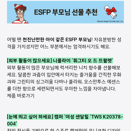
어떨 땐
천진난만한 아이 같은 ESFP 부모님
! 자유분방한 성
격을 가지셨지만 어느 부분에서는 엄격하시기도 해요.
[외부 활동이 많으세요] 니콜라이 ‘휘그티 오 드 뜨왈렛’
외부 활동이 많은 부모님께 럭셔리한 니치 향수를 선물해보
세요. 달콤한 과즙이 입안에서 터지는 즐거움을 간직한 무화
과와 그린티의 싱그러움 다바나 플라워, 오스만투스 에센스
를 더한 향으로 세련되면서도 우아한 느낌을 자아냅니다.
제품 바로가기
[눈에 띄고 싶어 하세요] 캠퍼 ‘여성 샌달힐 ‘TWS K20378-
004’
장인 정신을 기반으로 한 슈즈로 캠퍼만의 유니크한 디자인