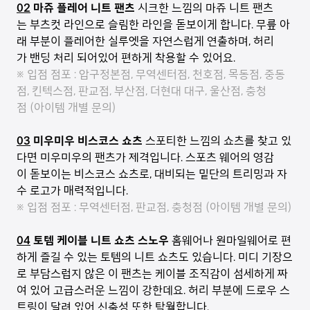
02
마쥬 플레어 니트 팬츠
시크한 느낌의 마쥬 니트 팬츠
는 부츠컷 라인으로 슬림한 라인을 돋보이게 합니다. 무릎 아
래 부분이 플레어한 실루엣을 자연스럽게 연출하며, 허리
가 밴딩 처리 되어있어 편하게 착용할 수 있어요.
※ 입점 점포 : 압구정본점, 무역센터점, 천호점, 목동점, 중동
점, 킨텍스점, 판교점, 부산점, 더현대 대구, 울산점, 충청
점 (아이템 개별 문의)
03
미우미우 비스코스 쇼츠
스포티한 느낌의 쇼츠를 찾고 있
다면 미우미우의 팬츠가 제격입니다. 스포츠 웨어의 영감
이 돋보이는 비스코스 쇼츠로, 대비되는 밑단의 트리밍과 자
수 로고가 매력적입니다.
※ 입점 점포 : 무역센터점, 판교점, 충청점 (아이템 개별 문의)
04
토템 케이블 니트 쇼츠
스노우
홈웨어나 원마일웨어로 편
하게 즐길 수 있는 토템의 니트 쇼츠도 있습니다. 미디 기장으
로 부담스럽지 않은 이 팬츠는 케이블 조직감이 섬세하게 짜
여 있어 고급스러운 느낌이 강한데요. 허리 부분에 드로우 스
트링이 달려 있어 신축성 또한 탁월합니다.