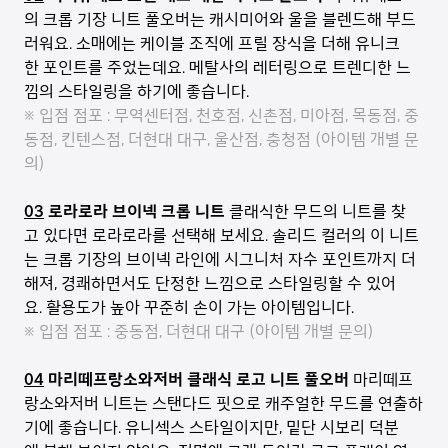
의 크롭 기장 니트 풀오버는 캐시미어와 울을 블렌드해 부드
러워요. 소매에는 케이블 조직에 프릴 장식을 더해 유니크
한 포인트를 주었는데요. 메탈사의 레터링으로 트렌디한 느
낌의 스타일링을 하기에 좋습니다.
※ 입점 점포 : 무역센터점, 천호점, 신촌점, 미아점, 목동점, 중
동점, 킨텐스점, 더현대 대구, 울산점, 충청점 (아이템 개별 문
의)
03
로라로라 브이넥 크롭 니트
클래식한 무드의 니트를 찾
고 있다면 로라로라를 선택해 보세요. 솔리드 컬러의 이 니트
는 크롭 기장의 브이넥 라인에 시그니처 자수 포인트까지 더
해져, 경쾌하면서도 단정한 느낌으로 스타일링할 수 있어
요. 활용도가 높아 꾸준히 손이 가는 아이템입니다.
※ 입점 점포 : 중동점, 더현대 대구 (아이템 개별 문의)
04
마리떼프랑소와저버 클래식 로고 니트 풀오버
마리떼프
랑소와저버 니트는 스탠다드 핏으로 캐주얼한 무드를 연출하
기에 좋습니다. 유니섹스 스타일이지만, 밑단 시보리 덕분