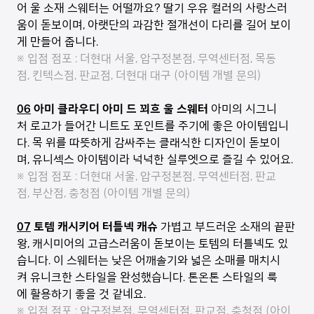
어 울 소재 스웨터는 어떨까요? 딸기 우유 컬러의 사랑스러
움이 돋보이며, 아랫단의 과감한 절개선이 다리를 길어 보이
게 만들어 줍니다.
※ 입점 점포 : 더현대 서울, 압구정본점, 무역센터점, 목동
점, 킨텍스점, 판교점, 더현대 대구 (아이템 개별 문의)
06
아미 클라우디 아미 드 꾀흐 울 스웨터
아미의 시그니
처 로고가 들어간 니트도 포인트를 주기에 좋은 아이템입니
다. 목 위를 따뜻하게 감싸주는 클래식한 디자인이 돋보이
며, 유니섹스 아이템이라 넉넉한 실루엣으로 즐길 수 있어요.
※ 입점 점포 : 더현대 서울, 압구정본점, 무역센터점, 판교
점, 부산점, 충청점 (아이템 개별 문의)
07
토템 캐시키어 터틀넥 캐슈
가볍고 부드러운 소재의 끝판
왕, 캐시미어의 고급스러움이 돋보이는 토템의 터틀넥도 있
습니다. 이 스웨터는 낮은 어깨솔기와 넓은 소매를 매치시
켜 유니크한 스타일을 완성했습니다. 톤온톤 스타일의 룩
에 활용하기 좋을 것 같네요.
※ 입점 점포 : 압구정본점, 무역센터점, 판교점, 충청점 (아이