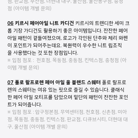
점, 판교점, 부산점, 더현대 대구, 울산점, 울산동구점, 충청
점 (아이템 개별 문의)
06
키르시 페어아일 니트 카디건
키르시의 트렌디한 세미 크
롭 기장 가디건도 활용하기 좋은 아이템입니다. 잔잔한 페어
아일 패턴이 곁들여졌으며, 로고가 각인된 단추와 체리 와펜
이 포인트가 되어주는데요. 복원력이 우수한 니트 립조직
을 사용했다는 것 또한 장점입니다.
※ 입점 점포 : 천호점, 목동점, 중동점, 킨텍스점, 충청점 (아
이템 개별 문의)
07
폴로 랄프로렌 페어 아일 울 블렌드 스웨터
폴로 랄프로
렌의 스웨터는 여유 있는 핏으로 즐길 수 있습니다. 클래식
한 페어 아일 모티프를 담았으며 밑단의 패턴이 잔잔한 포인
트가 되어줍니다.
※ 입점 점포 : 압구정본점, 무역센터점, 천호점, 신촌점, 미아
점, 목동점, 중동점, 킨텍스점, 판교점, 디큐브시티, 더현대 대
구, 울산점 (아이템 개별 문의)