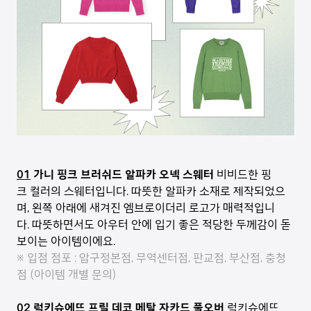
01
가니 핑크 브러쉬드 알파카 오넥 스웨터
비비드한 핑
크 컬러의 스웨터입니다. 따뜻한 알파카 소재로 제작되었으
며, 왼쪽 아래에 새겨진 엠브로이더리 로고가 매력적입니
다. 따뜻하면서도 아우터 안에 입기 좋은 적당한 두께감이 돋
보이는 아이템이에요.
※ 입점 점포 : 압구정본점, 무역센터점, 판교점, 부산점, 충청
점 (아이템 개별 문의)
02
럭키슈에뜨 프릴 데코 메탈 자카드 풀오버
럭키슈에뜨