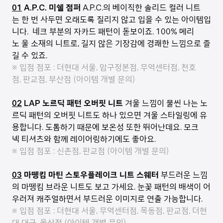
01
A.P.C. 미쉘 점퍼
A.P.C.의 베이직한 솔리드 컬러 니트
는 한 번 사두면 오래도록 질리지 않고 입을 수 있는 아이템입
니다. 네크 부분의 자카드 패턴이 돋보이죠. 100% 메리
노 울 소재의 니트로, 길지 않은 기장감에 경쾌한 느낌으로 즐
길 수 있죠.
※ 입점 점포 : 더현대 서울, 압구정본점, 무역센터점, 천호
점, 판교점, 부산점 (아이템 개별 문의)
02
LAP 노르딕 패턴 오버핏 니트
겨울 느낌이 물씬 나는 노
르딕 패턴의 오버핏 니트도 하나 있으면 겨울 스타일링에 유
용합니다. 도톰하기 때문에 보온성 또한 뛰어난데요. 모크
넥 티셔츠와 함께 레이어링하기에도 좋아요.
※ 입점 점포 : 신촌점, 판교점 (아이템 개별 문의)
03
마뗑킴 마틴 스토우플레이크 니트 스웨터
부드러운 느낌
의 마뗑킴 브라운 니트도 보고 가세요. 눈꽃 패턴의 배색이 어
우러져 캐주얼하면서 부드러운 이미지로 연출 가능합니다.
※ 입점 점포 : 더현대 서울, 무역센터점, 목동점, 판교점, 더현
대 대구, 울산점 (아이템 개별 문의)