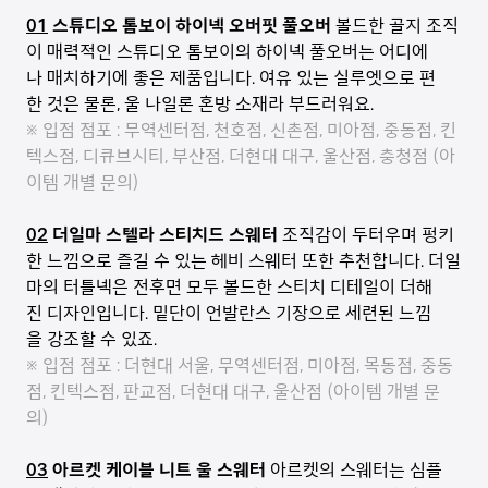
01
스튜디오 톰보이 하이넥 오버핏 풀오버
볼드한 골지 조직
이 매력적인 스튜디오 톰보이의 하이넥 풀오버는 어디에
나 매치하기에 좋은 제품입니다. 여유 있는 실루엣으로 편
한 것은 물론, 울 나일론 혼방 소재라 부드러워요.
※ 입점 점포 : 무역센터점, 천호점, 신촌점, 미아점, 중동점, 킨
텍스점, 디큐브시티, 부산점, 더현대 대구, 울산점, 충청점 (아
이템 개별 문의)
02
더일마 스텔라 스티치드 스웨터
조직감이 두터우며 펑키
한 느낌으로 즐길 수 있는 헤비 스웨터 또한 추천합니다. 더일
마의 터틀넥은 전후면 모두 볼드한 스티치 디테일이 더해
진 디자인입니다. 밑단이 언발란스 기장으로 세련된 느낌
을 강조할 수 있죠.
※ 입점 점포 : 더현대 서울, 무역센터점, 미아점, 목동점, 중동
점, 킨텍스점, 판교점, 더현대 대구, 울산점 (아이템 개별 문
의)
03
아르켓 케이블 니트 울 스웨터
아르켓의 스웨터는 심플