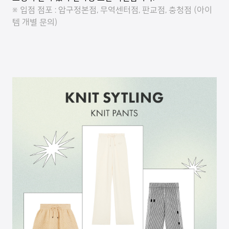
※ 입점 점포 : 압구정본점, 무역센터점, 판교점, 충청점 (아이
템 개별 문의)