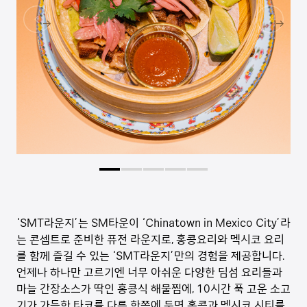
‘SMT라운지’는 SM타운이 ‘Chinatown in Mexico City’라
는 콘셉트로 준비한 퓨전 라운지로, 홍콩요리와 멕시코 요리
를 함께 즐길 수 있는 ‘SMT라운지’만의 경험을 제공합니다.
언제나 하나만 고르기엔 너무 아쉬운 다양한 딤섬 요리들과
마늘 간장소스가 딱인 홍콩식 해물찜에, 10시간 푹 고운 소고
기가 가득한 타코를 다른 한쪽에 두면 홍콩과 멕시코 시티를