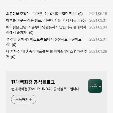
최고만을 모았다, 무역센터점 '워치&주얼리 페어'
2021.06.16
(0)
하루를 바꾸는 작은 쉼표, ‘더현대 서울’ 카페 나들이
2021.03.31
(0)
웨이팅은 그만! 서촌부터 망원동까지 맛집메뉴 현대백화
2021.02.04
점에서 즐기자!
(0)
설 선물 뭐하지? 베스트만 모아서 선물세트 추천해드
2021.02.01
림!
(0)
나 혼자 산다! 혼족라이프를 만랩 찍어줄 1인 소형가전 추
2021.01.26
천
(0)
현대백화점 공식블로그
현대백화점(The HYUNDAI) 공식블로그입니다.
구독하기