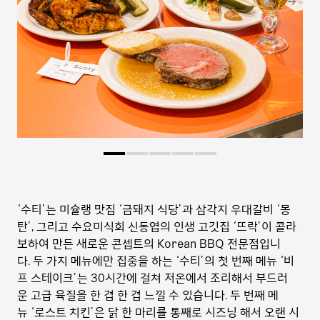
‘수티’는 미슐랭 맛집 ‘금돼지 식당’과 삼각지 우대갈비 ‘몽
탄’, 그리고 수요미식회 신동엽의 인생 고깃집 ‘뜨락’이 콜라
보하여 만든 새로운 콘셉트의 Korean BBQ 전문점입니
다. 두 가지 메뉴에만 집중을 하는 ‘수티’의 첫 번째 메뉴 ‘비
프 스테이크’는 30시간에 걸쳐 저온에서 조리해서 부드러
운 고급 육질을 한 겹 한 겹 느낄 수 있습니다. 두 번째 메
뉴 ‘로스트 치킨’은 닭 한 마리를 통째로 시즈닝 해서 오랜 시