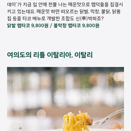
데이’가 지금 입 안에 천불 나는 매운맛으로 맵덕들을 집결시
키고 있는데요. 매운맛 하면 떠오르는 닭발, 막창, 불닭, 닭똥
집 등을 타코 메뉴로 개발한 조합도 신(辛)박하죠?
닭발 맵타코 9,800원 / 불막창 맵타코 9,800원
여의도의 리틀 이탈리아, 이탈리