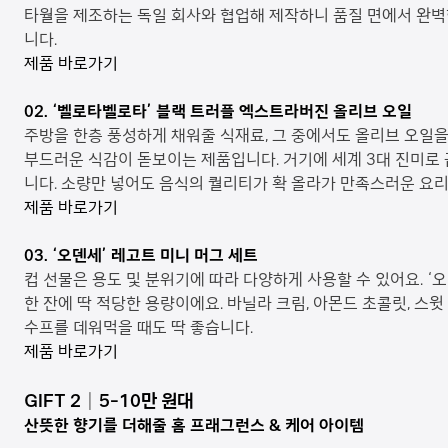
타월을 제조하는 독일 회사와 협업해 제작하니 품질 면에서 완벽
니다.
제품 바로가기
02. ‘
벨로타벨로타’ 블랙 트러플 엑스트라버진 올리브 오일
주방을 한층 풍성하게 채워줄 식재료, 그 중에서도 올리브 오일
부드러운 식감이 돋보이는 제품입니다. 거기에 세계 3대 진미로 꼽
니다. 소량만 넣어도 음식의 퀄리티가 확 올라가 만족스러운 요
제품 바로가기
03. ‘
오덴세’ 레고트 미니 머그 세트
컵 선물은 용도 및 분위기에 따라 다양하게 사용할 수 있어요. ‘오
한 잔에 딱 적당한 용량이에요. 바닐라 크림, 아몬드 초콜릿, 
수프를 데워먹을 때도 딱 좋습니다.
제품 바로가기
GIFT 2
│
5-10
만 원대
산뜻한 향기를 더해줄 홈 프래그런스 & 케어 아이템