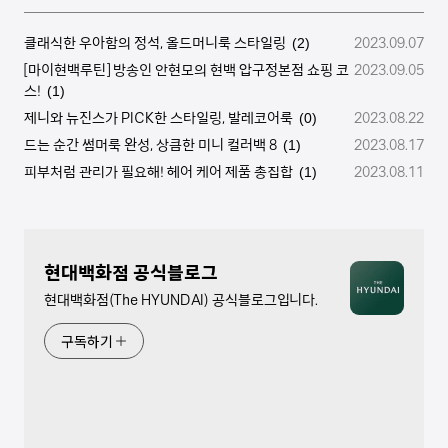
클래식한 우아함의 정석, 올드머니룩 스타일링
2023.09.07
(2)
[마이현백루틴] 방송인 안현모의 현백 압구정본점 쇼핑 코
2023.09.05
스!
(1)
제니와 뉴진스가 PICK한 스타일링, 발레코어룩
2023.08.22
(0)
드는 순간 썸머룩 완성, 상큼한 미니 컬러백 8
2023.08.17
(1)
피부처럼 관리가 필요해! 헤어 케어 제품 총집합
2023.08.11
(1)
현대백화점 공식블로그
현대백화점(The HYUNDAI) 공식블로그입니다.
구독하기