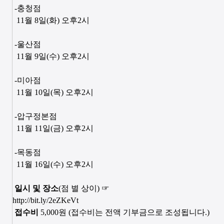
-충청점
11
월
8
일
(
화
)
오후
2
시
-울산점
11
월
9
일
(
수
)
오후
2
시
-미아점
11
월
10
일
(
목
)
오후
2
시
-압구정본점
11
월
11
일
(
금
)
오후
2
시
-목동점
11
월
16
일
(
수
)
오후
2
시
일시 및 장소
(
점 별 상이
)
☞
http://bit.ly/2eZKeVt
접수비
5,000
원
(
접수비는 전액 기부금으로 조성됩니다
.)