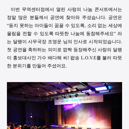
이번 무역센터점에서 열린 사랑의 나눔 콘서트에서는
정말 많은 분들께서 공연에 찾아와 주셨습니다
.
공연은
“
듣지 못하는 아이들이 꿈꿀 수 있도록
,
소리 없는 세상에
울림을 전할 수 있도록 따뜻한 나눔에 동참해주세요
”
라
는 달팽이 사무국장 조영운 님의 인사로 시작되었습니다
.
첫 공연을 축하하는 의미로 깜짝 등장해주신 사랑의 달팽
이 홍보대사인 가수 배다해 씨
!
팝송
L.O.V.E
를 불러 따뜻
한 분위기를 만들어 주셨어요
.