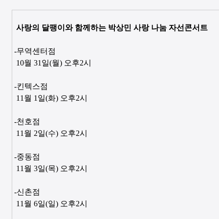
사랑의 달팽이와 함께하는 박상민 사랑 나눔 자선콘서트
-무역센터점
10
월
31
일
(
월
)
오후
2
시
-킨텍스점
11
월
1
일
(
화
)
오후
2
시
-천호점
11
월
2
일
(
수
)
오후
2
시
-중동점
11
월
3
일
(
목
)
오후
2
시
-신촌점
11
월
6
일
(
일
)
오후
2
시