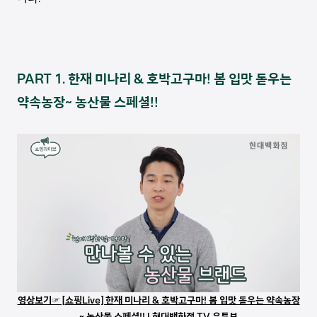
PART 1. 한재 미나리 & 호박고구마! 봄 입맛 돋우는
약속농장~ 농산물 스페셜!!
영상보기☞ [쇼핑Live] 한재 미나리 & 호박고구마! 봄 입맛 돋우는 약속농장
~ 농산물 스페셜!! I 현대백화점 TV 유튜브