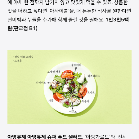
에 야채 한 점까지 남기지 않고 맛있게 먹을 수 있죠. 상큼한
맛을 더하고 싶다면 '아사이볼'을, 더 든든한 식사를 원한다면
현미밥과 누들을 추가해 함께 즐길 것을 권해요.
1만3천5백
원(판교점 B1)
아방뮤제 아방뮤제 슈퍼 푸드 샐러드.
'아방가르드'와 '전시