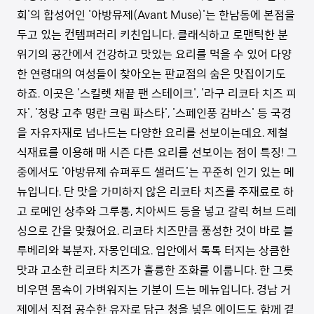
회'의 합성어인 '아방뮤제(Avant Muse)'는 한남동에 본점을
두고 있는 컨템퍼러리 키친입니다. 클래식하고 로맨틱한 분
위기의 공간에서 건강하고 맛있는 요리를 먹을 수 있어 다양
한 연령대의 여성들이 찾아오는 판교점의 숨은 맛집이기도
하죠. 이곳은 '스킬렛 채끝 팬 스테이크', '라구 리코타 치즈 피
자', '청량 고추 명란 크림 파스타', '스페인풍 감바스' 등 국경
을 자유자재로 넘나드는 다양한 요리를 선보이는데요. 제철
식재료를 이용해 매 시즌 다른 요리를 선보이는 점이 특징! 그
중에서도 '아방뮤제 슈퍼푸드 샐러드'는 꾸준히 인기 있는 메
뉴입니다. 단 맛을 가미하지 않은 리코타 치즈를 주재료로 하
고 로메인 상추와 그루통, 치아씨드 등을 넣고 갈릭 허브 드레
싱으로 간을 맞췄어요. 리코타 치즈만큼 풍성한 것이 바로 블
루베리와 복분자, 자몽인데요. 입안에서 톡톡 터지는 상큼한
맛과 고소한 리코타 치즈가 훌륭한 조화를 이룹니다. 한 그릇
비우면 몸속이 가벼워지는 기분이 드는 메뉴입니다. 경남 거
제에서 직접 공수한 유자로 담근 청을 넣은 에이드도 함께 곁