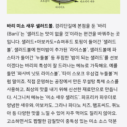
바리 미소 새우 샐러드볼.
경리단길에 본점을 둔 '바리
(Bari)'는 '샐러드는 맛이 없을 것'이라는 편견을 바꿔주는 곳
입니다. 샐러드+아보카도+슈퍼푸드 토핑이 들어간 '샐러드
볼', 샐러드볼에 현미밥이 추가된 '라이스볼', 샐러드볼에 파
스타가 들어간 '누들볼' 등 푸짐한 '밥이 되는 샐러드'를 선보
이겠다는 바리의 특성이 잘 드러나는 메뉴로 가득해요. 예를
들면 '와사비 낫또 라이스볼', '타이 스모크 우삼겹 누들볼'처
럼 말이죠. 직접 운영하는 공장에서 만든 무설탕 특제 소스를
사용하고, 최상의 맛을 내기 위해 신선한 재료만으로 만듭니
다. 시그니처 메뉴는 '미소 새우 샐러드'. 파프리카 파우더로
양념한 새우와, 아보카도, 그라나 파다노 치즈, 햄프씨드, 퀴노
아 등 다양한 맛을 느낄 수 있어 자주 먹어도 질리지 않아요.
고소하면서도 짭짤한 감칠맛이 중독성 있는 미소 소스 덕분