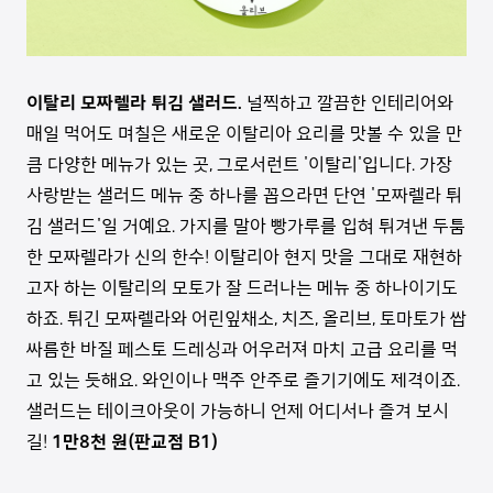
이탈리 모짜렐라 튀김 샐러드.
널찍하고 깔끔한 인테리어와
매일 먹어도 며칠은 새로운 이탈리아 요리를 맛볼 수 있을 만
큼 다양한 메뉴가 있는 곳, 그로서런트 '이탈리'입니다. 가장
사랑받는 샐러드 메뉴 중 하나를 꼽으라면 단연 '모짜렐라 튀
김 샐러드'일 거예요. 가지를 말아 빵가루를 입혀 튀겨낸 두툼
한 모짜렐라가 신의 한수! 이탈리아 현지 맛을 그대로 재현하
고자 하는 이탈리의 모토가 잘 드러나는 메뉴 중 하나이기도
하죠. 튀긴 모짜렐라와 어린잎채소, 치즈, 올리브, 토마토가 쌉
싸름한 바질 페스토 드레싱과 어우러져 마치 고급 요리를 먹
고 있는 듯해요. 와인이나 맥주 안주로 즐기기에도 제격이죠.
샐러드는 테이크아웃이 가능하니 언제 어디서나 즐겨 보시
길!
1만8천 원(판교점 B1)