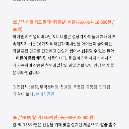
05
/ *하이웰 키즈 멀티비타민&미네랄
(
20,000원
18,000원 /
60정)
하이웰 키즈 멀티비타민 & 미네랄은 성장기 아이들이 체내에 부
족해지기 쉬운 16가지 비타민과 미네랄을 아이들이 좋아하는
과일 혼합 맛으로 간편하고 맛있게 씹어서 섭취할 수 있는
유아
· 어린이 종합비타민
제품입니다. 물 없이 간편하게 씹어서 섭
취 가능하며 상큼한 천연과일향의 과일 혼합 맛이 있어 먹기 좋
은 비타민입니다.
※입점처 : 본점, 무역센터점, 천호점, 목동점, 중동점, 판교점
더 알아 보기 :
현대식품관
06 / *NOW 칼-맥 D3&아연
(
35,000원
28,000원)
칼-맥 D3&아연은 건강을 위해 맞춤 설계된 제품으로,
칼슘 흡수