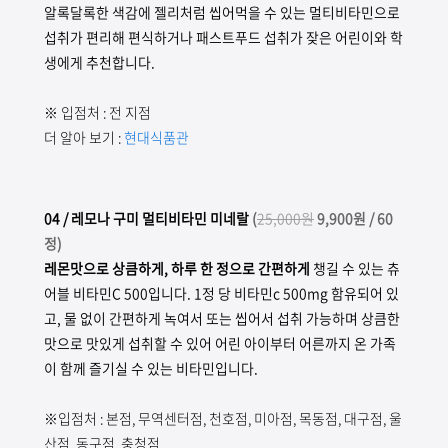
알록달록한 색감에 젤리처럼 씹어먹을 수 있는 멀티비타민으로
섭취가 편리해 편식하거나 패스트푸드 섭취가 잦은 어린이와 학
생에게 추천합니다.
※
입점처 : 전 지점
더 알아 보기 :
현대식품관
04
/ 레모나 구미 멀티비타민 미네랄
(
25,000원
9,900원 / 60
정)
레몬맛으로 상큼하게, 하루 한 정으로 간편하게
챙길 수 있는 츄
어블 비타민C 500입니다. 1정 당 비타민c 500mg 함유되어 있
고, 물 없이 간편하게 녹여서 또는 씹어서 섭취 가능하며 상큼한
맛으로 맛있게 섭취할 수 있어 어린 아이부터 어른까지 온 가족
이 함께 즐기실 수 있는 비타민입니다.
※입점처 : 본점, 무역센터점, 천호점, 미아점, 목동점, 대구점, 울
산점, 동구점, 충청점