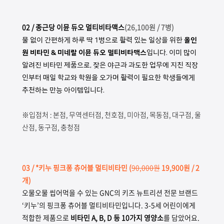
02 / 종근당 이뮨 듀오 멀티비타맥스
(
26,100원 / 7병)
물 없이 간편하게 하루 딱 1병으로 활력 있는 일상을 위한
올인
원 비타민 & 미네랄 이뮨 듀오 멀티비타맥스
입니다. 이미 많이
알려진 비타민 제품으로, 잦은 야근과 과도한 업무에 지친 직장
인부터 매일 학교와 학원을 오가며 활력이 필요한 학생들에게
추천하는 만능 아이템입니다.
※입점처 : 본점, 무역센터점, 천호점, 미아점, 목동점, 대구점, 울
산점, 동구점, 충청점
03
/ *키누 핑크퐁 츄어블 멀티비타민
(
90,000원
19,900원 / 2
개)
오물오물 씹어먹을 수 있는 GNC의 키즈 뉴트리션 전문 브랜드
‘키누’의 핑크퐁 츄어블 멀티비타민입니다. 3-5세 어린이에게
적합한 제품으로
비타민 A, B, D 등 10가지 영양소
를 담았어요.