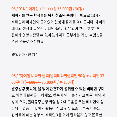
05
/ *GNC 메가틴
(
55,000원
35,000원 / 90정)
새학기를 앞둔 학생들을 위한 청소년 종합비타민
으로 13가지
비타민과 미네랄이 들어있어 일상에 활기를 더해줍니다. 에너지
대사와 생성에 필요한 비타민B군이 함유되어 있고, 하루 1번 간
편하게 영양보충할 수 있어 늦게까지 공부하는 학생, 수험생을
위한 선물로 추천해요.
※입점처 : 전 지점
06
/ *하이웰 비타민 젤리(멀티비타민젤리빈 90정 + 비타민D3
60구미)
(
44,000원
35,000원 / 총 150정)
말랑말랑 맛있게, 물 없이 간편하게 섭취할 수 있는 비타민 구미
로 하루에 활력을 더하세요. 칼슘과 인이 흡수되고 이용, 뼈의 형
성과 유지, 골다공증발생 위험 감소에 도움을 주는 비타민이 함
유되어 있습니다. 야외 활동이 적고 햇빛 노출이 부족한 분들이
섭취해야 하는 영양소, 비타민D를 이에 달라붙지 않고 쫀득한