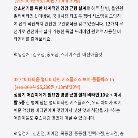
(
119,000원
95,200원 / 10ml*30병)
청소년기를 위한 체계적인 영양 균형 설계
로 하루 한 병, 올인원
멀티비타민 & 미네랄, 국내시장 최초 투 챔버 시스템을 도입하
여 섭취 직전까지 안전한 보관방식을 갖고 있습니다. 12가지 무
첨가로 안전하게 섭취 가능한 독일 프리미엄 원료로 사용한 비
타민제를 즐겨보세요.
※입점처 : 김포점, 송도점, 스페이스원, 대전아울렛
02
/ *비타바움 멀티비타민 키즈플러스 브이-콤플렉스 15
(
119,000원
95,200원 / 10ml*30병)
성장기 어린이에게 필요한 영양 균형 설계 비타민 10종 + 미네
랄 5종
한 병에 담은 멀티비타민 키즈플러스, 우리 아이가 먹기
쉬운 액상형 비타민이며 맛있어서 낯선 맛과 식감을 거부하는
어린이들도 주스처럼 맛있게 마실 수 있습니다.
※입점처 : 신촌점, 미아점, 목동점, 중동점, 킨택스점, 판교점, 충