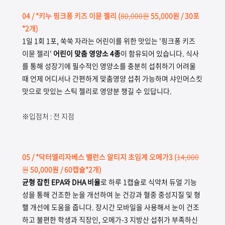
04
/ *키누 핑크퐁 키즈 이뮨 젤리
(
80,000원
55,000원 / 30포
*2개)
1일 1회 1포, 쑥쑥 자라는 어린이를 위한 맛있는 '핑크퐁 키즈
이뮨 젤리'
어린이 맞춤 영양소 4종
이 함유되어 있습니다. 식사
를 통해 성장기에 필수적인 영양소를 충분히 섭취하기 어려울
때 언제 어디서나 간편하게 맞춤영양 섭취 가능하며 샤인머스킷
맛으로 맛있는 스틱 젤리로 영양분 챙길 수 있답니다.
※입점처 : 전 지점
05
/ *닥터엘리자베스 밸런스 알티지 초임계 오메가3
(
14,000
원
50,000원 / 60캡슐*2개)
균형 잡힌 EPA와 DHA 비율
로 하루 1캡슐로 식약처 듀얼 기능
성을 통해 건조한 눈을 개선하여 눈 건강과 혈중 중성지질 및 형
핼 개선에 도움을 줍니다. 장시간 모바일을 사용해서 눈이 건조
하고 불편한 학생과 직장인, 오메가-3 지방산 섭취가 부족하신