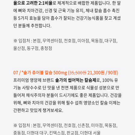
율으로 고려한 2:1비율
로 체계적으로 배합한 제품입니다. 한 알
에 뼈와 치아건강, 신경 및 근육 기능 유지, 체내 칼슘 흡수 촉진
등 5가지 효능을 담아 흡수가 잘되는 건강기능식품을 찾고 계셨
던 분들께 추천합니다.
※ 입점처 : 본점, 무역센터점, 천호점, 미아점, 목동점, 대구점,
울산점, 동구점, 충청점
07 / *솔가 츄어블 칼슘 500mg
(
35,500원
21,300원 / 90정)
프리미엄 영양제 브랜드
솔가의 씹어먹는 칼슘제
로, 100% 유
기농 사탕수수로 단 맛을 낸 천연 제품으로 식물성 성분으로 만
들어져 채식주의자 분들이 드시기에도 좋은 제품입니다. 건강을
위해, 뼈와 치아의 건강을 위해 필수 섭취 영양소인 칼슘 이제는
간편하고 맛있게 챙겨보세요.
※ 입점처 : 본점, 무역센터점, 천호점, 신촌점, 미아점, 목동점,
중동점, 더현대 대구, 킨텍스점, 판교점, 더현대 서울