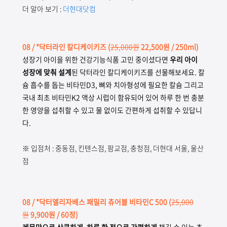
더 알아 보기 :
더현대닷컴
08 / *닥터라인 칼디케이키즈
(
25,000원
22,500원 / 250ml)
성장기 아이을 위한 건강기능식품 고민 중이셨다면
우리 아이
성장에 맞춰 설계
된 닥터라인 칼디케이키즈를 선물해보세요. 칼
슘 흡수를 돕는 비타민D3, 뼈와 치아형성에 필요한 칼슘 그리고
국내 최초 비타민K2 액상 시럽이 함유되어 있어 하루 한 번 충분
한 영양을 섭취할 수 있고 물 없이도 간편하게 섭취할 수 있답니
다.
※ 입점처 : 중동점, 킨텐스점, 팜교점, 충청점, 더현대 서울, 울산
점
08
/ *닥터엘리자베스 패밀리 츄어블 비타민C 500
(
25,000
원
9,900원 / 60정)