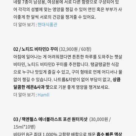
네랄 7종이 남성용, 여성용에 서로 다른 함량으로 구성되어 있
어 각각의 성별에 맞는 영양을 챙길 수 있어 연인 혹은 부부가 사
이좋게 한 알씩 서로의 건강을 챙겨줄 수 있어요.
더 알아 보기 :
현대식품관
02
/ 노티드 비타민D 꾸미
(
32,900원 / 60정)
아침에 일어나는 게 어려워졌다면 튼튼한 하루를 도와주는 햇살
비타민, 노티드 비타민D 꾸미를 추천합니다. 탱글탱글한 식감
으로 누구나 맛있게 즐길 수 있고, 구미 형태로 언제 어디서나 물
없이 챙길 수 있습니다. 나트륨&지방이 없어 부담이 없고,
상큼
달콤한 레몬&사과 맛
으로 기분 좋게 영양을 챙겨보세요.
더 알아 보기 :
Hamll
03
/ 잭앤펄스 에너블라스트 포션 원터치샷
(
30,000원 /
15ml*10병)
비타민 B군 최대 1,000% 고함량 배합으로 채운
흡수 빠른 액상