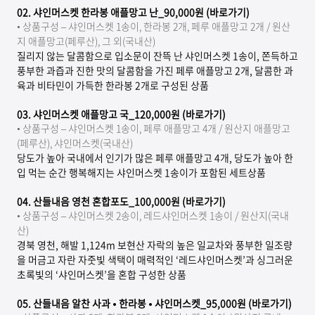
02.
샤인머스켓 한라봉 애플망고 난_90,000원 (바로가기)
• 상품구성 – 샤인머스켓 1송이, 한라봉 2개, 페루 애플망고 2개 / 원산
지 애플망고(페루산), 그 외(국내산)
질리지 않는 달콤함으로 입소문이 잔뜩 난 샤인머스켓 1송이, 쫀득하고
풍부한 과즙과 진한 맛의 달콤함을 가진 페루 애플망고 2개, 달콤한 과
육과 비타민이 가득한 한라봉 2개로 구성된 상품
03.
샤인머스켓 애플망고 국_120,000원 (바로가기)
• 상품구성 – 샤인머스켓 1송이, 페루 애플망고 4개 / 원산지 애플망고
(페루산), 샤인머스켓(국내산)
당도가 높아 국내에서 인기가 많은 페루 애플망고 4개, 당도가 높아 한
입 먹는 순간 행복해지는 샤인머스켓 1송이가 포함된 세트상품
04.
산들내음 영천 혼합포도_100,000원 (바로가기)
• 상품구성 – 샤인머스켓 2송이, 레드샤인머스켓 1송이 / 원산지(국내
산)
경북 영천, 해발 1,124m 보현산 자락의 높은 일교차와 풍부한 일조량
을 머금고 자란 자줏빛 색택이 매력적인 ‘레드샤인머스켓’과 싱그러운
초록빛의 ‘샤인머스켓’을 혼합 구성한 상품
05.
산들내음 알찬 사과 • 한라봉 • 샤인머스켓_95,000원 (바로가기)