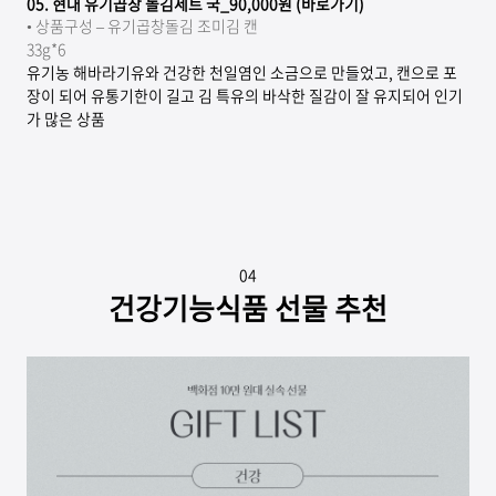
05.
현대 유기곱창 돌김세트 국_90,000원 (바로가기)
•
상품구성 – 유기곱창돌김 조미김 캔
33g*6
유기농 해바라기유와 건강한 천일염인 소금으로 만들었고, 캔으로 포
장이 되어 유통기한이 길고 김 특유의 바삭한 질감이 잘 유지되어 인기
가 많은 상품
04
건강기능식품 선물 추천