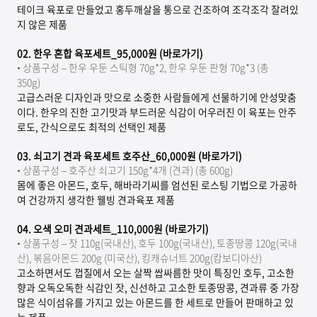
테이크 육포로 만들었고 홍두깨살을 통으로 건조하여 조각조각 잘려있
지 않은 제품
02.
한우 혼합 육포세트_95,000원 (바로가기)
•
상품구성 – 한우 우둔 스틱형 70g*2, 한우 우둔 판형 70g*3 (총
350g)
고급스러운 디자인과 맛으로 소중한 사람들에게 선물하기에 안성맞춤
이다. 한우의 진한 고기맛과 부드러운 식감이 어우러진 이 육포는 안주
로도, 간식으로도 최적의 선택인 제품
03.
쇠고기 견과 육포세트 호주산_60,000원 (바로가기)
• 상품구성 – 호주산 쇠고기 150g*4개 (견과) (총 600g)
몸에 좋은 아몬드, 호두, 해바라기씨를 엄선된 로스팅 기법으로 가공하
여 건강까지 생각한 웰빙 견과육포 제품
04.
오색 오미 견과세트_110,000원 (바로가기)
• 상품구성 – 잣 110g(국내산), 호두 100g(국내산), 토종땅콩 120g(국내
산), 볶음아몬드 200g (미국산), 킹캐슈너트 200g(캄보디아산)
고소하면서도 껍질에서 오는 살짝 쌉싸름한 맛이 특징인 호두, 고소한
향과 오독오독한 식감인 잣, 신선하고 고소한 토종땅콩, 견과류 중 가장
많은 식이섬유를 가지고 있는 아몬드를 한 세트로 만들어 판매하고 있