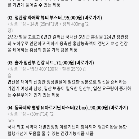
를 가볍게 풀어줄 수 있는 제품
02.
정관장 화애락 뷰티 부스터_95,000원 (바로가기)
•
상품구성 – 14병 (25ml*1병 + 정제 400mg*2
정)
2년간 땅을 고르고 6년간 길러낸 국내산 6년 근 홍삼을 124년 정관장
의 노하우로 안전하고 귀하게 응축한 홍삼농축액이 갱년기 여성 건강
을 케어하는 홍삼의 힘을 가득 담은 제품
03.
솔가 임산부 건강 세트_71,000원 (바로가기)
•
상품구성 – 엽산 400*100정 + 철분 25*90 캡
슐
엽산은 태아의 신경관 정상발달에 필요한 성분으로 임신을 준비하는
가임기 여성과 남성, 엽산 보충이 필요한 임산부, 엽산 요구량이 증가하
는 수유부에게 인기 있는 제품
04.
동국제약 혈행 N 아르기닌 마스터(2 box)_90,000원 (바로가기)
•
상품구성 – (30ml*14) *2
box
국내 최초 식약처 개별인정형 아르기닌이 함유되어 혈관이완을 통한
혈행개선에 도움을 줄 수 있는 건강기능식품 제품