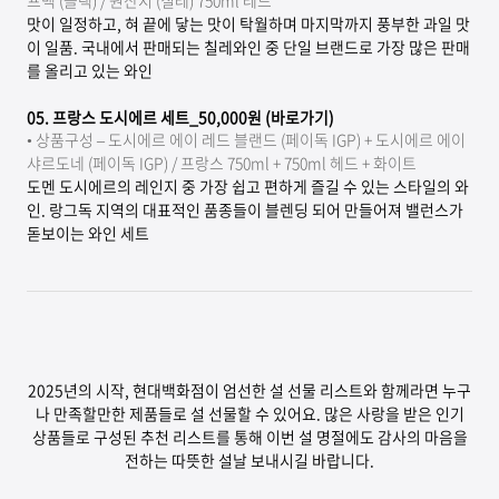
프백 (블랙) / 원산지 (칠레) 750ml 레드
맛이 일정하고, 혀 끝에 닿는 맛이 탁월하며 마지막까지 풍부한 과일 맛
이 일품. 국내에서 판매되는 칠레와인 중 단일 브랜드로 가장 많은 판매
를 올리고 있는 와인
05.
프랑스 도시에르 세트_50,000원 (바로가기)
•
상품구성 – 도시에르 에이 레드 블랜드 (페이독 IGP) + 도시에르 에이
샤르도네 (페이독 IGP) / 프랑스 750ml + 750ml 헤드 + 화이트
도멘 도시에르의 레인지 중 가장 쉽고 편하게 즐길 수 있는 스타일의 와
인. 랑그독 지역의 대표적인 품종들이 블렌딩 되어 만들어져 밸런스가
돋보이는 와인 세트
2025년의 시작, 현대백화점이 엄선한 설 선물 리스트와 함께라면 누구
나 만족할만한 제품들로 설 선물할 수 있어요. 많은 사랑을 받은 인기
상품들로 구성된 추천 리스트를 통해 이번 설 명절에도 감사의 마음을
전하는 따뜻한 설날 보내시길 바랍니다.