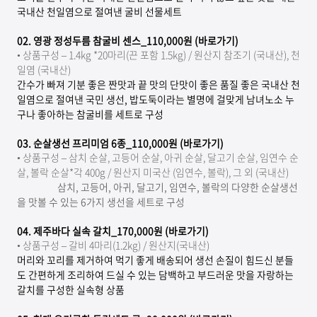
국내산 천일염으로 절여낸 굴비 선물세트
02.
영광 정성두름 참굴비 센스_110,000원 (바로가기)
• 상
품구성 – 1.4kg *20마리(끈 포함 1.5kg) / 원산지 참조기 (국내산), 천
일염 (국내산)
간수가 빠져 기분 좋은 짠맛과 끝 맛의 단맛이 좋은 품질 좋은 국내산 천
일염으로 절여낸 국민 생선, 밥도둑이라는 별명에 걸맞게 남녀노소 누
구나 좋아하는 참굴비를 세트로 구성
03.
순살생선 프리미엄 6종_110,000원 (바로가기)
• 상품
구성 – 삼치 순살, 고등어 순살, 아귀 순살, 달고기 순살, 임연수 순
살, 볼락 순살*각 400g / 원산지 미국산 (임연수, 볼락), 그 외 (국내산)
삼치, 고등어, 아귀, 달고기, 임연수, 볼락의 다양한 순살생선
을 맛볼 수 있는 6가지 생선을 세트로 구성
04.
제주바다 실속 갈치_170,000원 (바로가기)
• 상품구성 – 갈비 4마리(1.2kg) / 원산지(국내산)
머리와 꼬리를 제거하여 먹기 좋게 배송되어 생선 손질이 힘드신 분들
도 간편하게 조리하여 드실 수 있는 담백하고 부드러운 맛을 자랑하는
갈치를 구성한 실속형 상품