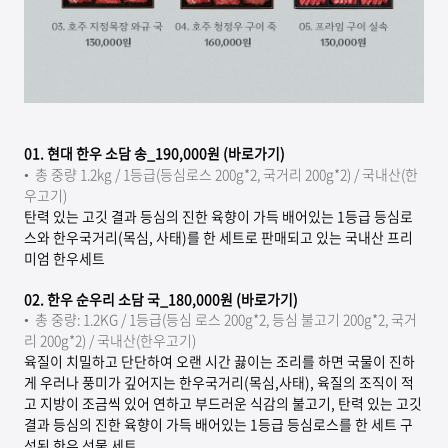
01. 현대 한우 소담 송_190,000원
(바로가기)
•
총 중량 1.2kg / 1등급(등심로스 200g*2, 국거리 200g*2) / 국내산(한
우고기)
탄력 있는 고깃 결과 등심의 진한 육향이 가득 배어있는 1등급 등심로
스와 한우국거리(목심, 사태)를 한 세트로 판매되고 있는 국내산 프리
미엄 한우세트
02.
한우 순우리 소담 국_180,000원 (바로가기)
•
총 중량: 1.2KG / 1등급(등심 로스 200g*2, 등심 불고기 200g*2, 국거
리 200g*2) / 국내산(한우고기)
육질이 치밀하고 단단하여 오랜 시간 끓이는 조리를 하면 국물이 진하
게 우러나 풍미가 깊어지는 한우국거리(목심,사태), 육질의 조직이 적
고 지방이 조금씩 있어 연하고 부드러운 식감의 불고기, 탄력 있는 고깃
결과 등심의 진한 육향이 가득 배어있는 1등급 등심로스를 한 세트 구
성된 한우 선물 세트