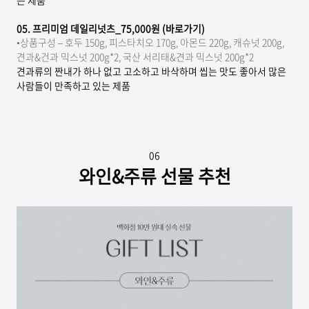
는 제품
05.
프리미엄 데일리넛츠_75,000원 (바로가기)
•
상품구성 – 호두 150g, 피스타치오 170g, 아몬드 220g, 캐슈넛 200g,
견과&건과 믹스넛 200g*2, 국산 서리태&견과 믹스넛 200g*2
견과류의 짠내가 하나 없고 고소하고 바삭하며 씹는 맛도 좋아서 많은
사람들이 만족하고 있는 제품
06
와인&주류 선물 추천