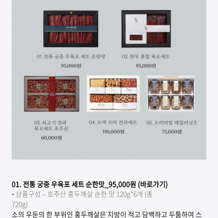
01.
전통 궁중 우육포 세트 순한맛_95,000원 (바로가기)
•
상품구성 – 호주산 홍두깨살 순한 맛 120g*6개 (총
720g)
소의 우둔의 한 부위인 홍두깨살은 지방이 적고 담백하고 두툼하여 스