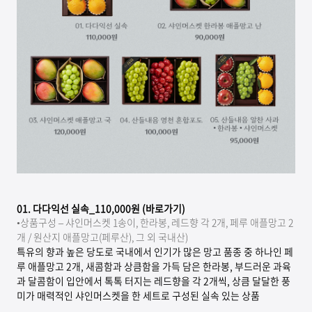
01.
다다익선 실속_110,000원 (바로가기)
•상품구성 – 샤인머스켓 1송이, 한라봉, 레드향 각 2개, 페루 애플망고 2
개 / 원산지 애플망고(페루산), 그 외 국내산)
특유의 향과 높은 당도로 국내에서 인기가 많은 망고 품종 중 하나인 페
루 애플망고 2개, 새콤함과 상큼함을 가득 담은 한라봉, 부드러운 과육
과 달콤함이 입안에서 톡톡 터지는 레드향을 각 2개씩, 상큼 달달한 풍
미가 매력적인 샤인머스켓을 한 세트로 구성된 실속 있는 상품