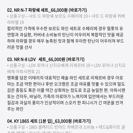
02. NR N-7
파랑쉐 세트_66,000원 (바로가기)
• 상품구성 – 샤또 드 파랑쉐 보르도 수페리에 19 + 샤또 드 파랑쉐 뀌베
라파엘 19
합리적인 가격에 우수한 보르도 와인 세트로 수페리에 경우 멀롯의 유
연함과 과실향, 카버네 소비뇽의 탄닌이 어우러져 복합적인 맛을 제공
하며 라파엘 경우 매우 농축된 맛과 함께 우아한 탄닌이 어우러져 부드
러운 맛을 선사
03. NR N-8 LDV
세트_66,000원 (바로가기)
•
상품구성 – LDV 로마냐 산지오베제 리제르바 19 + LDV 로마냐 산지오
베제 아파시멘토 21
명화를 담은 이태리의 대표적인 예술 와인 세트로 리제르바 경우 아로
마는 조금 약한 편이나 후반 오크향은 조금 여유를 맛볼 수 있으며 밀도
감은 중등도 혹은 이를 약간 상회하는 정도로 조금 농밀한 편. 아파시멘
토는 건자두, 바닐라, 가죽의 아로마가 느껴지며 입안에서는 부드러운
질감과 과실의 풍미가 인상적이며 스모키 한 피니시가 긴 여운을 안겨
주는 와인
04. KY 1865
세트 (1본 입)_63,000원 (바로가기)
• 상품구성 – 1865 셀렉티드 빈야드 카베르네 소비뇽 + 레드&화이트 골