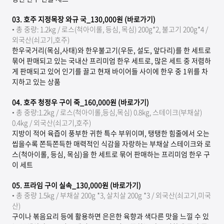
03.
호주 지정목장 와규 국_
130,000
원 (바로가기)
• 총 중량: 1.2kg / 로스(척아이롤, 등심, 목심) 200g*2, 불고기 200g*4 /
외국산(쇠고기,호주)
한우국거리(목심,사태)와 한우불고기(우둔, 설도, 앞다리)를 한 세트로
묶어 판매되고 있는 국내산 프리미엄 한우 세트로, 많은 세트 중 저렴하
게 판매되고 있어 인기를 끌고 현재 바이어들 사이에 한우 중 1위를 차
지하고 있는 상품
04.
호주 청정우 구이 죽_160,000원 (바로가기)
• 총 중량:1.2kg / 로스(척아이롤,등심,목심) 0.8kg, 스테이크(부채살)
0.4kg / 외국산(쇠고기,호주)
지방이 적어 육즙이 풍부한 귀한 특수 부위이며, 탱탱한 힘줄에서 오는
씹을수록 쫀득쫀득한 매력적인 식감을 자랑하는 부채살 스테이크와 로
스(척아이롤, 등심, 목심)을 한 세트로 묶어 판매하는 프리미엄 한우 구
이 세트
05.
프라임 구이 실속_130,000원 (바로가기)
• 총 중량 1.5kg / 부채살 200g *3, 살치살 200g *3 / 외국산(쇠고기,미국
산)
구이나 볶음요리 등에 활용하면 은은한 육향과 색다른 맛을 느낄 수 있