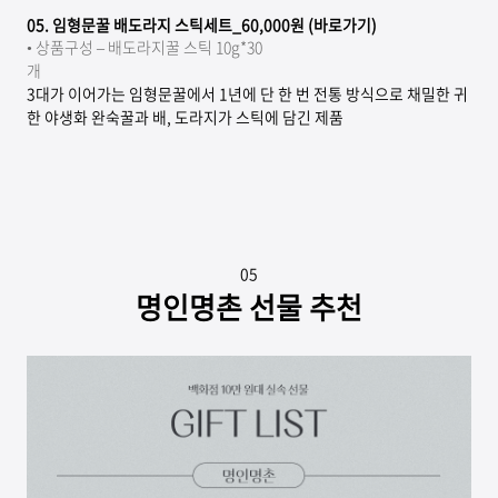
05.
임형문꿀 배도라지 스틱세트_60,000원 (바로가기)
•
상품구성 – 배도라지꿀 스틱 10g*30
개
3대가 이어가는 임형문꿀에서 1년에 단 한 번 전통 방식으로 채밀한 귀
한 야생화 완숙꿀과 배, 도라지가 스틱에 담긴 제품
05
명인명촌 선물 추천