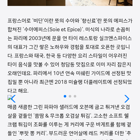
프랑스어로 '비단'이란 뜻의 수아와 '향신료'란 뜻의 에피스가
합쳐진 '수아에피스(Soie et Epice)'. 미식의 나라로 손꼽히
는 파리에 2003년에 문을 연 타이 레스토랑 실크앤스파이스
의 대표가 그간 쌓은 노하우와 경험을 토대로 오픈한 곳입니
다. 프랑스와 태국, 한국 등 다양한 요리 스타일이 어우러진
타이 음식을 맛볼 수 있어 청담동 맛집으로 이미 자리 잡은지
오래인데요. 파리에서 10년 연속 미쉐린 가이드에 선정된 맛
집일 뿐 아니라 최근엔 2018 미슐랭 더플레이트에 선정되었
다고 해요.
매콤 새콤한 그린 파파야 샐러드에 오븐에 굽고 튀겨낸 오겹
살을 곁들인 '쏨땀 & 무크롭 오겹살 튀김', 고소한 소프트 쉘
크랩 튀김이 조화를 이루는 게 커리에 구운 바게트를 함께 곁
들인 '뿌팟 뽕 커리', 부드러운 연어살에 레드 커리를 더한 '추