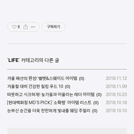
5
구독하기
'
LIFE
' 카테고리의 다른 글
겨울 패션의 완성! 벨벳&스웨이드 아이템
2018.11.12
(0)
겨울철 대비 건강한 힐링 푸드 10
2018.11.09
(0)
따뜻하고 시크하게! 늦가을과 어울리는 레더 아이템
2018.10.23
(0)
[현대백화점 MD’S PICK] '소확행' 아이템 리스트
2018.10.16
(0)
눈부신 순간을 더욱 찬란하게 빛내줄 웨딩 주얼리
2018.10.10
(0)