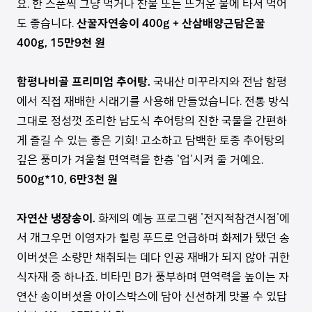
요. 한 스푼씩 그냥 먹거나 찬물 또는 뜨거운 물에 타서 먹어
도 좋습니다.
산꿀자연송이 400g + 산삼배양근담은꿀
400g, 15만9천 원
함평나비골 프리미엄 추어탕.
국내산 미꾸라지와 전남 함평
에서 직접 재배한 시래기를 사용해 만들었습니다. 전통 방식
그대로 정성껏 조리한 남도식 추어탕의 진한 국물을 간편하
게 즐길 수 있는 좋은 기회! 고소하고 담백한 토종 추어탕의
깊은 풍미가 겨울철 면역력을 한층 '업'시켜 줄 거예요.
500g*10, 6만3천 원
자연산 냉장송이.
화제의 예능 프로그램 '전지적참견시점'에
서 개그우먼 이영자가 힐링 푸드로 언급하며 화제가 됐던 송
이버섯은 소량만 채취되는 데다 인공 재배가 되지 않아 귀한
식자재 중 하나죠. 비타민 B가 풍부하며 면역력을 높이는 자
연산 송이버섯을 아이스박스에 담아 신선하게 맛볼 수 있답