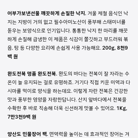
어부가보낸선물 깨끗하게 손질한 낙지.
겨울 제철 음식인 낙
지는 지방이 거의 없고 필수아미노산이 풍부해 스태미너를
돋우는 보양식으로 인기입니다. 통통한 낙지 한 마리를 깨끗
하게 손질해 급냉한 이 제품은 식감이 쫄깃하고 부드러워 볶
음, 탕 등 다양한 요리에 손쉽게 사용 가능해요.
200g, 8천9
백 원
완도전복 명품 완도전복.
완도의 바다는 전복이 잘 자라는 수
온이 늘 유지되는 걸로 유명하죠. 거기다 직접 키운 미역과 다
시마를 먹이로 양식을 하는데요. 이렇게 자란 전복은 건강한
맛과 풍부한 영양을 자랑한답니다. 산지 앞바다에서 전복을
수확한 후 바로 직송해 더욱 신선하게 맛볼 수 있어요.
1Kg,
7만3천9백 원
양산도 민물장어 팩.
면역력을 높이는 데 효과적인 장어는 겨