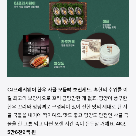
CJ프레시웨이 한우 사골 모듬뼈 보신세트.
혹한의 추위를 이
길 최고의 보양식으로 꼬리 곰탕만한 게 없죠. 영양이 풍부한
한우 꼬리와 엉덩뼈로 구성되어 있어 진한 맛의 제대로 된 사
골 국물을 내기에 딱이예요. 맛도 좋고 영양도 만점인 사골 국
물을 한 그릇 먹고 나면 오랜 시간 속이 든든할 거예요.
4Kg,
5만6천9백 원