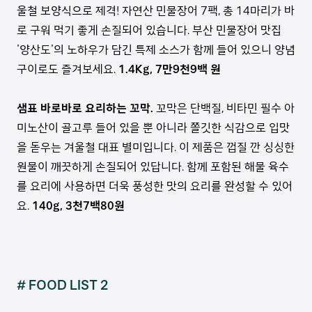
울철 보양식으로 제격! 자연산 민물장어 7팩, 총 14마리가 바
로 구워 먹기 좋게 손질되어 있습니다. 부산 민물장어 맛집
'양산도'의 노하우가 담긴 특제 소스가 함께 들어 있으니 양념
구이로도 즐겨보세요.
1.4Kg, 7만9천9백 원
샘표 바로바로 요리하는 꼬막.
꼬막은 단백질, 비타민 필수 아
미노산이 골고루 들어 있을 뿐 아니라 쫄깃한 식감으로 입맛
을 돋우는 겨울철 대표 별미입니다. 이 제품은 껍질 깐 싱싱한
원물이 깨끗하게 손질되어 있답니다. 함께 포함된 해물 육수
를 요리에 사용하면 더욱 풍성한 맛의 요리를 완성할 수 있어
요.
140g, 3천7백80원
# FOOD LIST 2