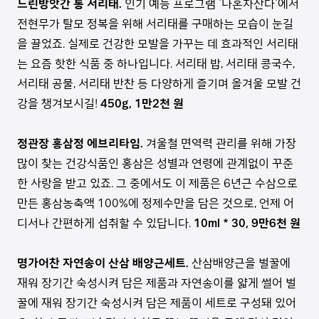
느린방앗간 통 서리태.
인기 예능 프로그램 '나혼자산다'에서
전현무가 탈모 정복을 위해 서리태를 구매하는 모습이 눈길
을 끌었죠. 실제로 건강한 모발을 가꾸는 데 효과적인 서리태
는 요즘 핫한 식품 중 하나입니다. 서리태 밥, 서리태 콩국수,
서리태 공물, 서리태 반찬 등 다양하게 즐기며 올겨울 모발 건
강을 챙겨보시길!
450g, 1만2천 원
정관장 홍삼정 에브리타임.
겨울철 면역력 관리를 위해 가장
많이 찾는 건강식품인 홍삼은 성별과 연령에 관계없이 꾸준
한 사랑을 받고 있죠. 그 중에서도 이 제품은 6년근 수삼으로
만든 홍삼농축액 100%에 정제수만을 담은 것으로, 언제 어
디서나 간편하게 섭취할 수 있답니다.
10ml * 30, 9만6천 원
명가어찬 자연송이 산삼 배양근세트.
산삼배양근을 벌꿀에
재워 장기간 숙성시켜 담은 제품과 자연송이를 얇게 썰어 벌
꿀에 재워 장기간 숙성시켜 담은 제품이 세트로 구성돼 있어