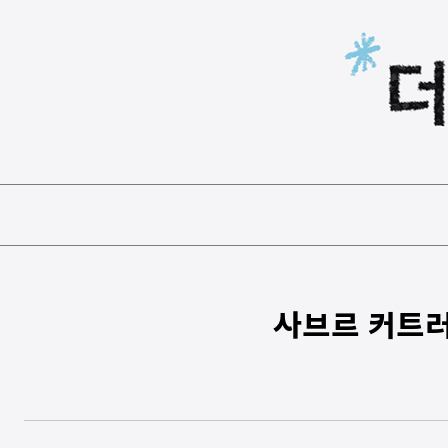
본문 바로가기
사브르 커트러