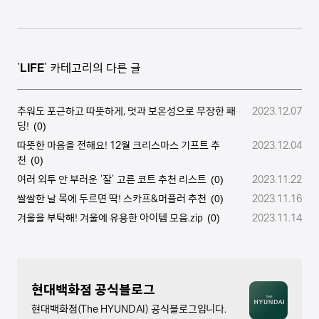
'
LIFE
' 카테고리의 다른 글
추워도 포근하고 따뜻하게, 멋과 보온성으로 무장한 패
2023.12.07
딩!
(0)
따뜻한 마음을 전해요! 12월 크리스마스 기프트 추
2023.12.04
천
(0)
여러 외투 안 부러운 ‘잘’ 고른 코트 추천 리스트
2023.11.22
(0)
쌀쌀한 날 목에 두르면 딱! 스카프&머플러 추천
2023.11.16
(0)
겨울을 부탁해! 겨울에 유용한 아이템 모음.zip
2023.11.14
(0)
현대백화점 공식블로그
현대백화점(The HYUNDAI) 공식블로그입니다.