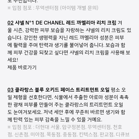
도 추천합니다.
※ 입점 점포 : 무역센터점 (아이템 개별 문의)
02
샤넬 N°1 DE CHANEL 레드 까멜리아 리치 크림
겨
울 시즌, 강력한 피부 보습을 자랑하는 샤넬의 리치 크림도 있
습니다. 강인한 생명력을 지닌 레드 까멜리아 성분은 피부
에 활력을 주며 탄력과 생기를 불어넣어 줍니다. 보습과 함
께 피부 건강을 되찾고 싶다면 샤넬의 리치 크림을 사용해 보
세요!
제품 바로가기
03
클라랑스 블루 오키드 페이스 트리트먼트 오일
평소 오
일 제형을 선호한다면, 식물에서 추출한 아로마 성분이 촉촉
한 광채 피부를 만들어 주는 클라랑스의 트리트먼트 오일
도 눈여겨보세요. 저녁 세안 후에 꾸준히 바르면 생기와 함
께 탄력 있는 피부 감촉을 느낄 수 있을 거예요.
※ 입점 점포 : 더현대 서울, 압구정본점, 무역센터점, 천호
점, 신촌점, 미아점, 목동점, 중동점, 킨텍스점, 판교점, 디큐브