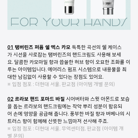
01
탬버린즈 퍼퓸 쉘 엑스 카모
독특한 곡선의 쉘 케이스
가 시선을 사로잡는 탬버린즈의 핸드크림도 사용해 보세
요. 달콤한 카모마일 향과 씁쓸한 허브 향이 오묘한 조화를 이
루는 아이템입니다. 에어리스 펌프 시스템으로 내용물을 최
대한 남김없이 사용할 수 있다는 장점도 있어요.
※ 입점 점포 : 더현대 서울, 판교점 (아이템 개별 문의)
02
르라보 핸드 포마드 바질
시어버터와 스윗 아몬드로 보습
을 돕는 르라보의 핸드크림에는 작약 뿌리 성분이 함유되
어 손에 영양을 공급해 줍니다. 풍부한 바질 향과 버베나의 시
트러스 향이 함께해 산뜻한 느낌마저 선사해 주죠.
※ 입점 점포 : 더현대 서울, 무역센터점, 판교점 (아이템 개
별 문의)