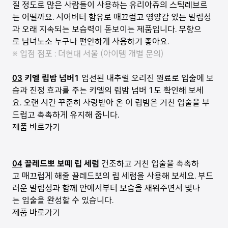
질 정도로 많은 사람들이 사용하는 유리아쥬의 스틱레브르
는 어떨까요. 시어버터 함유로 매끄럽고 영양감 있는 발림성
과 오래 지속되는 보습력이 돋보이는 제품입니다. 무향으
로 남녀노소 누구나 편안하게 사용하기 좋아요.
※ 입점 점포 : 더현대 서울 (아이템 개별 문의)
03
키엘 립밤 넘버1
엄선된 내추럴 오리진 원료로 입술에 보
습과 진정 효과를 주는 키엘의 립밤 넘버 1도 확인해 보세
요. 오랜 시간 꾸준히 사랑받아 온 이 립밤은 거친 입술을 부
드럽고 촉촉하게 유지해 줍니다.
제품 바로가기
04
끌레드뽀 보떼 립 세럼
건조하고 거친 입술을 촉촉하
고 매끄럽게 해줄 끌레드뽀의 립 세럼을 사용해 보세요. 부드
러운 발림성과 함께 안에서부터 보습을 채워주면서 빛나
는 입술을 완성할 수 있습니다.
제품 바로가기