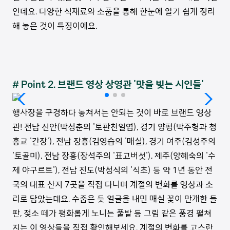
인데요. 다양한 식재료와 소품을 통해 한눈에 알기 쉽게 정리
해 놓은 것이 특징이에요.
# Point 2. 브랜드 영상 상영관 '맛을 빚는 시인들'
행사장을 구경하다 놓쳐서는 안되는 것이 바로 브랜드 영상
관! 전남 신안(박성춘의 '토판천일염), 경기 양평(박주형과 청
홍교 '간장'), 전남 장흥(김영습의 '매실), 경기 여주(김성주의
'토골미), 전남 장흥(장석주의 '표고버섯'), 제주(양혜숙의 '수
제 야구르트'), 전남 진도(박성식의 '식초) 등 약 1년 동안 전
국의 대표 산지 7곳을 직접 다니며 계절의 변화를 영상과 소
리로 담았는데요. 수줍은 듯 얼굴을 내민 매실 꽃이 만개한 들
판, 젖소 떼가 평화롭게 노니는 풀밭 등 그림 같은 풍경 펼쳐
지는 이 영상들을 직접 확인해보세요. 계절의 변화를 고스란