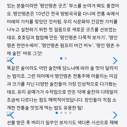
있는 분들이라면 '명인명촌 굿즈' 부스를 눈여겨 봐도 좋겠어
요. 명인명촌은 10년간 전국 방방곡곡을 다니며 전통 속에서
미래의 가치를 찾았던 것처럼, 우리 식문화의 건강한 가치를
나누고 실천하기 위한 첫 걸음으로 새로운 굿즈를 선보였는
데요. 호호당과 협업해 만든 '명인명촌 다목적 보자기', '명인
명촌 천연수세미', '명인명촌 팜프리 비건 비누', '명인 명촌 수
제 술잔' 바로 그것!
똑같은 술이라도 어떤 술잔에 담느냐에 따라 술 맛이 달라지
는 법이죠. 그런 의미에서 명인명촌 전통주에 어울리는 미감
과 크기를 지닌 다양한 술잔들이 가장 인상적으로 다가왔는
데요. 유리 공예가가 수작업으로 만든 덕에 술잔의 디테일이
조금씩 다르다는 점도 매력적이었답니다. 장인들이 직접 소
개한 전통술 맛있게 먹는 법도 유용한 팁!
선물 받은 후 버리기 일쑤인 보자기도 색다른 시선으로 재해