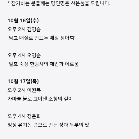
* 참가하는 분들께는 명인명촌 사은품을 드립니다.
10월 16일(수)
오후 2시 김영습
'남고 매실로 만드는 매실 장아찌'
오후 4시 오영순
'발효 숙성 한방차의 제법과 이로움
10월 17일(목)
오후 2시 이원복
가마솥 불로 고아낸 조청의 깊이
오후 4시 정춘희
청정 유기농 콩으로 만든 장과 두부의 맛