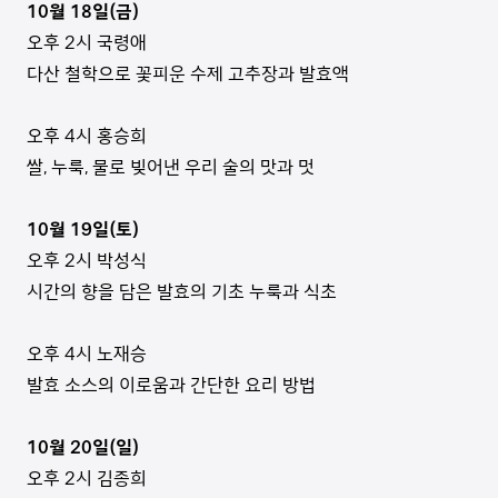
10월 18일(금)
오후 2시 국령애
다산 철학으로 꽃피운 수제 고추장과 발효액
오후 4시 홍승희
쌀, 누룩, 물로 빚어낸 우리 술의 맛과 멋
10월 19일(토)
오후 2시 박성식
시간의 향을 담은 발효의 기초 누룩과 식초
오후 4시 노재승
발효 소스의 이로움과 간단한 요리 방법
10월 20일(일)
오후 2시 김종희