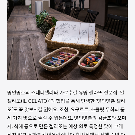
명인명촌의 스테디셀러와 가로수길 유명 젤라또 전문점 '일
젤라또(IL GELATO)'의 협업을 통해 탄생한 '명인명촌 젤라
또'도 꼭 맛보시길 권해요. 조청, 요구르트, 초콜릿 무화과 등
세 가지 맛으로 즐길 수 있는데요. 명인명촌의 감귤초와 오미
자, 식혜 등으로 만든 젤라또는 예상 외로 특정한 맛이 크게
튀지 않고 조화롭게 어우러집니다. 행사장에서 진행 중인 다