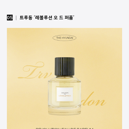
05
│ 트루동 ‘레볼루션 오 드 퍼퓸’