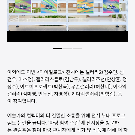
이외에도 이번 <다이얼로그> 전시에는 갤러리2(김수연, 신
건우, 이소정), 갤러리스클로(김남두), 갤러리조선(안상훈, 정
정주), 아트비프로젝트(박찬국), 우손갤러리(허찬미), 이화익
갤러리(김미영, 안두진, 차영석), 키다리갤러리(최형길), 등
이 참여합니다.
예술가와 컬렉터의 더 긴밀한 소통을 위해 전시 부대 프로그
램도 눈길을 끕니다. ‘화랑 참여 주간’에 전시장을 방문하
는 관람객은 참여 화랑 관계자에게 작가 및 작품에 대해 더 자