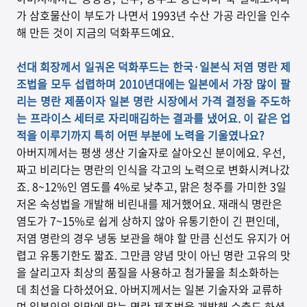
가 삼호물산이 부도가 나면서 1993년 수산 가공 라인을 인수
해 만든 것이 지금의 덕화푸드예요.
선대 회장께서 일궈온 덕화푸드는 한국·일본식 저염 명란 제
조법을 모두 섭렵하며 2010년대에는 일본에서 가장 많이 팔
리는 명란 제품이자 일본 명란 시장에서 가격 결정을 주도하
는 프라이스 세터로 자리매김하는 결과를 냈어요. 이 같은 업
적을 이루기까지 특히 어떤 부분에 노력을 기울였나요?
아버지께서는 평생 생산 기술자로 살아오신 분이에요. 우선,
짜고 비리다는 명란의 인식을 각고의 노력으로 변화시켜나갔
죠. 8~12%인 염도를 4%로 낮추고, 맑은 청주를 가미한 3일
저온 숙성법을 개발해 비린내를 제거했어요. 재래식 명란은
염도가 7~15%로 쉽게 상하지 않아 유통기한이 긴 편인데,
저염 명란의 경우 냉동 보관을 해야 할 만큼 신선도 유지가 어
렵고 유통기한도 짧죠. 그만큼 양념 맛이 아닌 명란 고유의 맛
을 살리고자 최상의 품질을 사용하고 첨가물을 최소화하는
데 최선을 다하셨어요. 아버지께서는 일본 기술자와 교류하
며 일본인의 입맛에 맞는 명란 제조법을 개발해 수출도 하셨