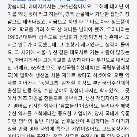
맞습니다. 아버지께서는 1945년생이세요. 그해에 태어난 아
이를 ‘해방둥이’라고 하는데, 경북 산골에서 가난한 집안의 장
남으로 태어나셨죠. 지금으로 치면 대구 바로 아래 청도쯤이
에요. 학교를 가려 해도 산 하나를 넘어야 했죠. 우리나라는
1960년대부터 급속도로 산업화가 진행되면서 농촌에서 도
시로 인구가 이동했는데, 그 초창기 세대였다는 생각이 들어
요. 그 시기에 서울·부산 같은 대도시로 가는 사람이 많았는
데, 아버지께서는 고등학교를 졸업하자마자 부산으로 내려오
신 거예요. 65학번으로 부산국립수산대학(현 국립부경대학
교)에 입학해 생선을 처음 제대로 봤다고 하셨어요. 오랜 역
사를 이어가는 ‘동원그룹’ 김재철 회장도 부산국립수산대학
출신일 만큼 해양 수산 분야로 명성이 자자한 학교였죠. 그곳
에서 제조 가공을 전문으로 공부하고, 생산 책임자이자 초창
기 멤버로 입사한 회사가 ‘삼호물산’이었어요. 우리나라 해양
수산 역사를 개척해나간 중요한 기업이죠. 당시 국내에 유통
되던 명태의 절반 이상을 삼호물산이 취급했다는 이야기가
있을 만큼 명태 사업에 특화된 기업이었어요. 고도성장기에
아버지께서는 공장장, 전무, 상무로 승진하며 쭉 일해오시다